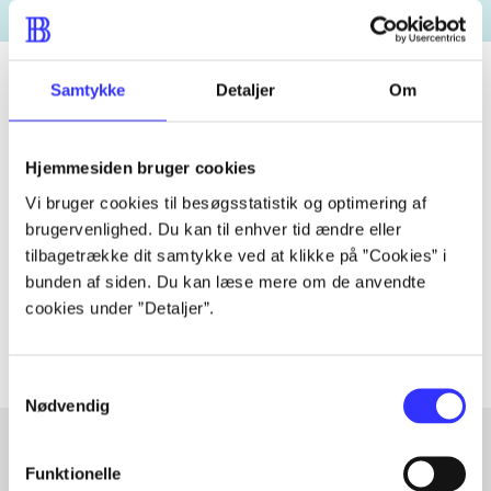
Samtykke
Detaljer
Om
Tidsskrift
Hjemmesiden bruger cookies
Artiklen er en del af
Vi bruger cookies til besøgsstatistik og optimering af
brugervenlighed. Du kan til enhver tid ændre eller
lorem ipsum dolor sit amet ...
tilbagetrække dit samtykke ved at klikke på ”Cookies” i
Tidsskrift
bunden af siden. Du kan læse mere om de anvendte
Artiklerne i
handler ofte om
cookies under ”Detaljer”.
Samtykkevalg
Nødvendig
Funktionelle