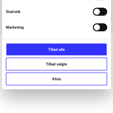
Artikler med samme emner
Fra
Statistik
Marketing
Tillad alle
Artikler
Tillad valgte
Alle registrerede artikler fordelt på udgivelser
Afvis
...
...
...