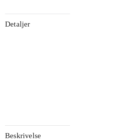
Detaljer
...
...
...
...
...
...
...
...
...
...
...
...
Beskrivelse