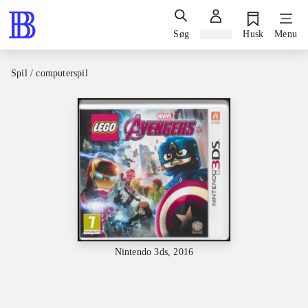
Søg
Log ind
Husk
Menu
Spil / computerspil
Nintendo 3ds, 2016