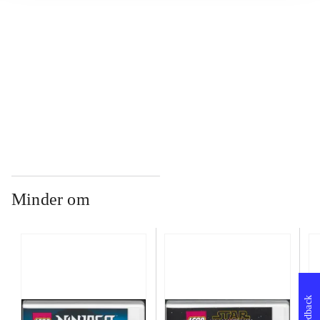
...
...
Minder om
Feedback