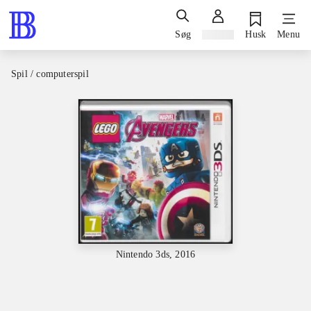
Søg
Log ind
Husk
Menu
Spil / computerspil
Nintendo 3ds, 2016