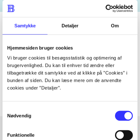
Samtykke
Detaljer
Om
Tidsskrift
Hjemmesiden bruger cookies
Artiklen er en del af
Vi bruger cookies til besøgsstatistik og optimering af
brugervenlighed. Du kan til enhver tid ændre eller
lorem ipsum dolor sit amet ...
tilbagetrække dit samtykke ved at klikke på ”Cookies” i
Tidsskrift
bunden af siden. Du kan læse mere om de anvendte
Artiklerne i
handler ofte om
cookies under ”Detaljer”.
Samtykkevalg
Nødvendig
Funktionelle