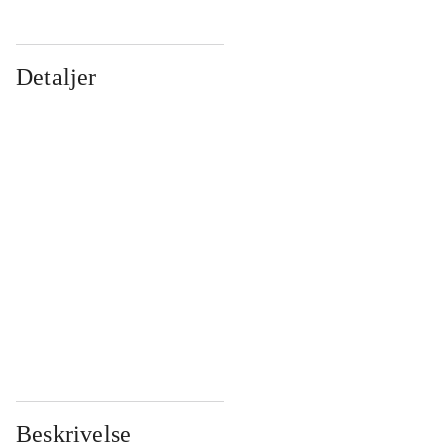
Detaljer
...
...
...
...
...
...
...
...
...
...
...
...
Beskrivelse