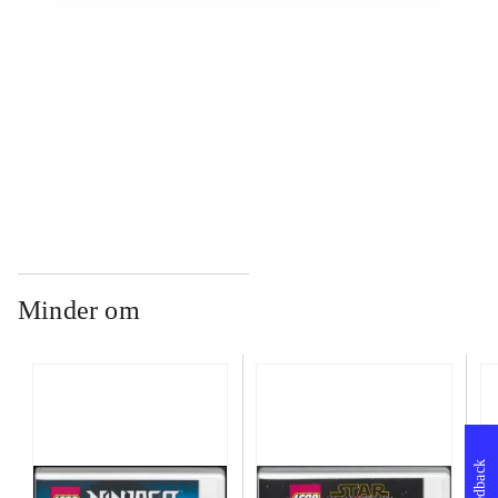
...
...
Minder om
Feedback