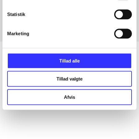
Artikler med samme emner
Fra
Statistik
Marketing
Tillad alle
Artikler
Tillad valgte
Alle registrerede artikler fordelt på udgivelser
Afvis
...
...
...