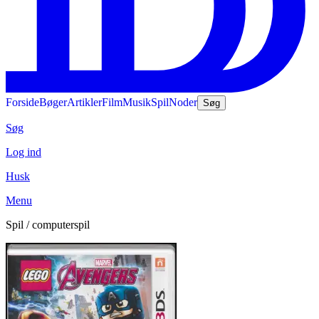
Forside
Bøger
Artikler
Film
Musik
Spil
Noder
Søg
Søg
Log ind
Husk
Menu
Spil / computerspil