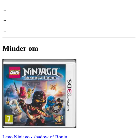
...
...
...
Minder om
Lego Ninjago - shadow of Ronin