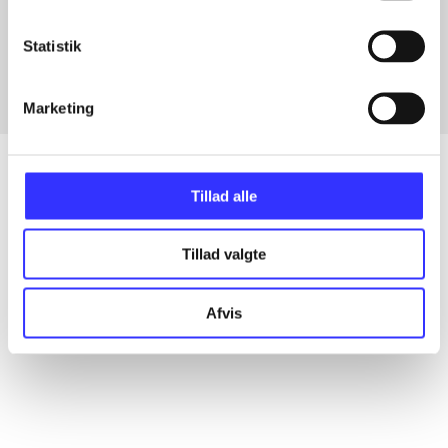
Artikler med samme emner
Fra
Statistik
Marketing
Tillad alle
Artikler
Tillad valgte
Alle registrerede artikler fordelt på udgivelser
Afvis
...
...
...