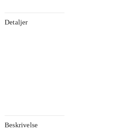
Detaljer
...
...
...
...
...
...
...
...
...
...
...
...
Beskrivelse