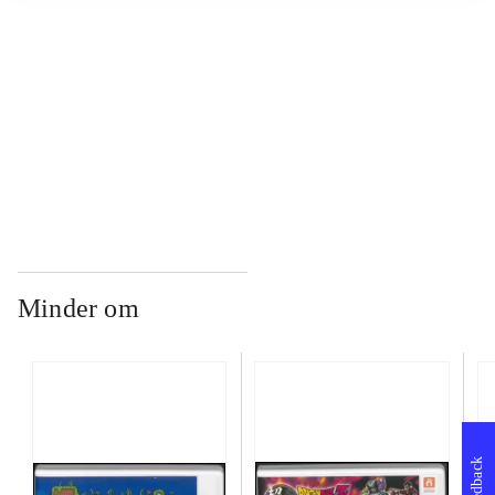
...
...
Minder om
Feedback