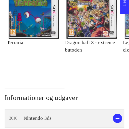
Terraria
Dragon ball Z - extreme
Leg
butoden
cl
Informationer og udgaver
Nintendo 3ds
2016