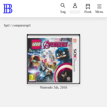
Søg
Log ind
Husk
Menu
Spil / computerspil
Nintendo 3ds, 2016