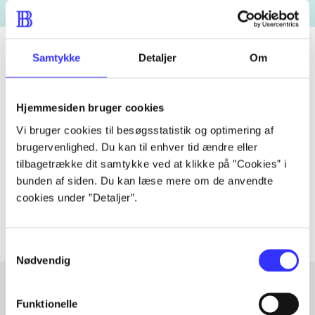
Samtykke
Detaljer
Om
Tidsskrift
Hjemmesiden bruger cookies
Artiklen er en del af
Vi bruger cookies til besøgsstatistik og optimering af
brugervenlighed. Du kan til enhver tid ændre eller
lorem ipsum dolor sit amet ...
tilbagetrække dit samtykke ved at klikke på ”Cookies” i
Tidsskrift
bunden af siden. Du kan læse mere om de anvendte
Artiklerne i
handler ofte om
cookies under ”Detaljer”.
Samtykkevalg
Nødvendig
Funktionelle