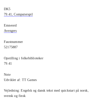
DK5
79.41, Computerspil
Emneord
Avengers
Faustnummer
52175887
Opstilling i folkebiblioteker
79.41
Note
Udviklet af: TT Games
Vejledning: Engelsk og dansk tekst med quickstart på norsk,
svensk og finsk