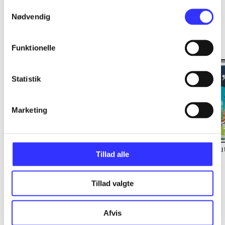
Samtykkevalg
Nødvendig
Funktionelle
Statistik
Marketing
Lego Ninjago - shadow
Lego Star wars - the
Pu
Tillad alle
of Ronin
force awakens
TT Games
Tillad valgte
Afvis