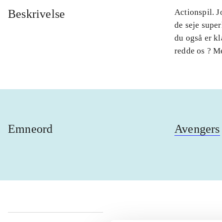
Beskrivelse
Actionspil. J
de seje super
du også er kl
redde os ? M
Emneord
Avengers