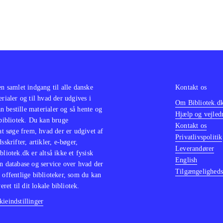
en samlet indgang til alle danske
Kontakt os
erialer og til hvad der udgives i
Om Bibliotek.d
 bestille materialer og så hente og
Hjælp og vejled
 bibliotek. Du kan bruge
Kontakt os
 at søge frem, hvad der er udgivet af
Privatlivspolitik
sskrifter, artikler, e-bøger,
Leverandører
bliotek.dk er altså ikke et fysisk
English
n database og service over hvad der
Tilgængeligheds
 offentlige biblioteker, som du kan
eret til dit lokale bibliotek.
ieindstillinger