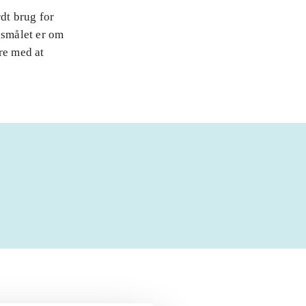
rdt brug for
gsmålet er om
re med at