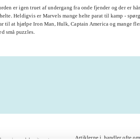
orden er igen truet af undergang fra onde fjender og der er hå
helte. Heldigvis er Marvels mange helte parat til kamp - spør
ar til at hjælpe Iron Man, Hulk, Captain America og mange fle
ed små puzzles.
Artiklerne i
handler ofte om
lorem ipsum dolor sit amet ...