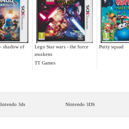
- shadow of
Lego Star wars - the force
Putty squad
awakens
TT Games
intendo 3ds
Nintendo 3DS