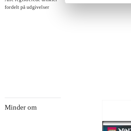
...
fordelt på udgivelser
...
...
...
Minder om