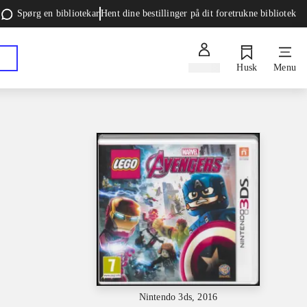
Spørg en bibliotekar
Hent dine bestillinger på dit foretrukne bibliotek
Log ind
Husk
Menu
Nintendo 3ds, 2016