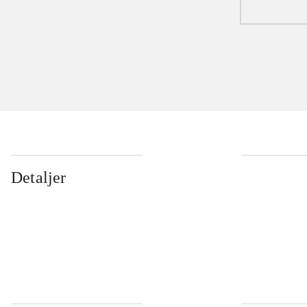
Detaljer
...
...
...
...