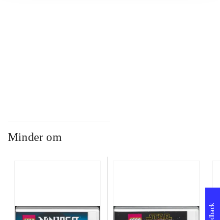
...
...
Minder om
Feedback