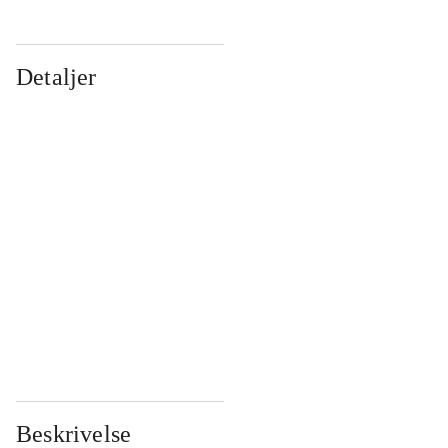
Detaljer
...
...
...
...
...
...
...
...
...
...
...
...
Beskrivelse