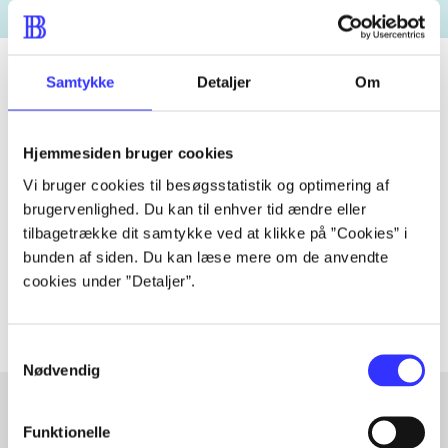
Samtykke
Detaljer
Om
Tidsskrift
Hjemmesiden bruger cookies
Artiklen er en del af
Vi bruger cookies til besøgsstatistik og optimering af
brugervenlighed. Du kan til enhver tid ændre eller
lorem ipsum dolor sit amet ...
tilbagetrække dit samtykke ved at klikke på ”Cookies” i
Tidsskrift
bunden af siden. Du kan læse mere om de anvendte
Artiklerne i
handler ofte om
cookies under ”Detaljer”.
Samtykkevalg
Nødvendig
Funktionelle