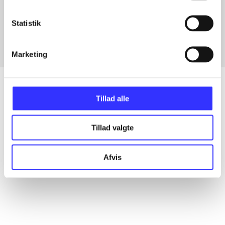
Artikler med samme emner
Fra
Statistik
Marketing
Tillad alle
Artikler
Tillad valgte
Alle registrerede artikler fordelt på udgivelser
Afvis
...
...
...