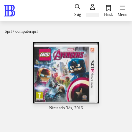
Søg
Log ind
Husk
Menu
Spil / computerspil
Nintendo 3ds, 2016