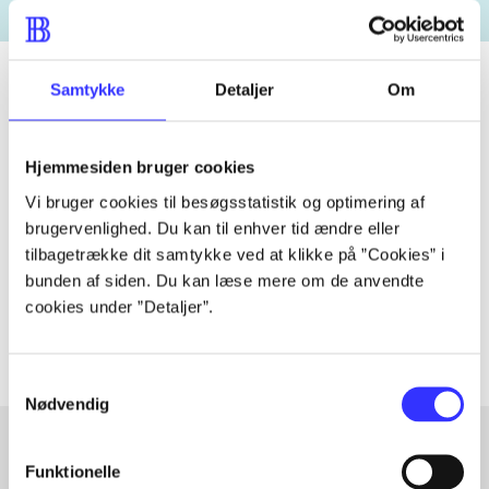
Samtykke
Detaljer
Om
Tidsskrift
Hjemmesiden bruger cookies
Artiklen er en del af
Vi bruger cookies til besøgsstatistik og optimering af
brugervenlighed. Du kan til enhver tid ændre eller
lorem ipsum dolor sit amet ...
tilbagetrække dit samtykke ved at klikke på ”Cookies” i
Tidsskrift
bunden af siden. Du kan læse mere om de anvendte
Artiklerne i
handler ofte om
cookies under ”Detaljer”.
Samtykkevalg
Nødvendig
Funktionelle