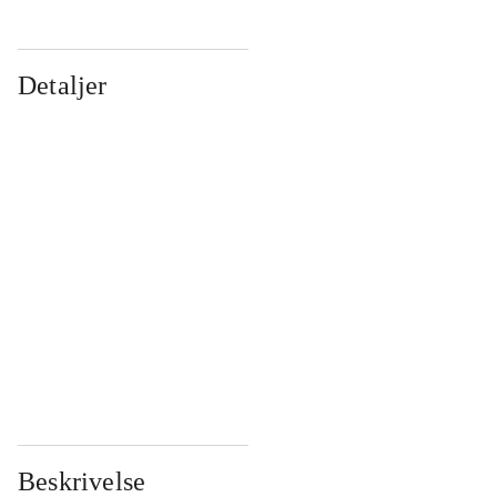
Detaljer
...
...
...
...
...
...
...
...
...
...
...
...
Beskrivelse