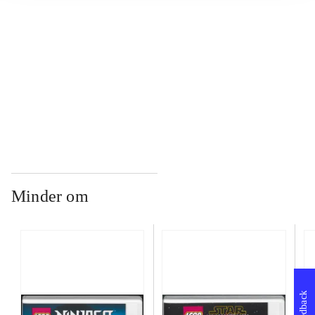
...
...
Minder om
Feedback