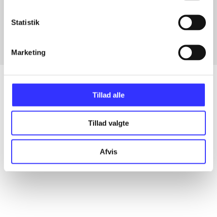
Artikler med samme emner
Fra
Statistik
Marketing
Tillad alle
Artikler
Tillad valgte
Alle registrerede artikler fordelt på udgivelser
Afvis
...
...
...