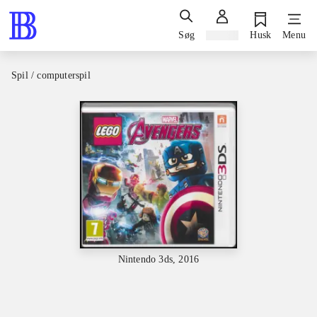
Søg
Log ind
Husk
Menu
Spil / computerspil
Nintendo 3ds, 2016