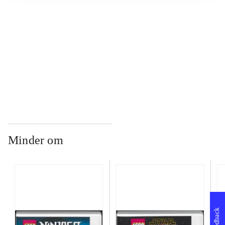
...
...
Minder om
Feedback