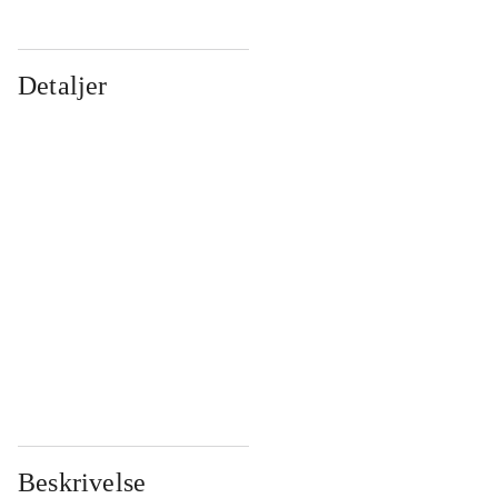
Detaljer
...
...
...
...
...
...
...
...
...
...
...
...
Beskrivelse