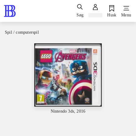
Søg
Log ind
Husk
Menu
Spil / computerspil
Nintendo 3ds, 2016