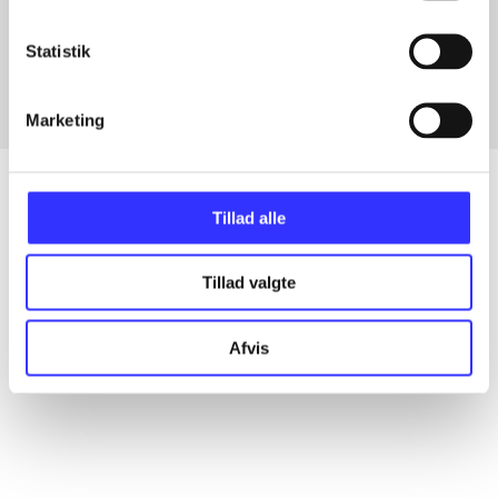
Artikler med samme emner
Fra
Statistik
Marketing
Tillad alle
Artikler
Tillad valgte
Alle registrerede artikler fordelt på udgivelser
Afvis
...
...
...