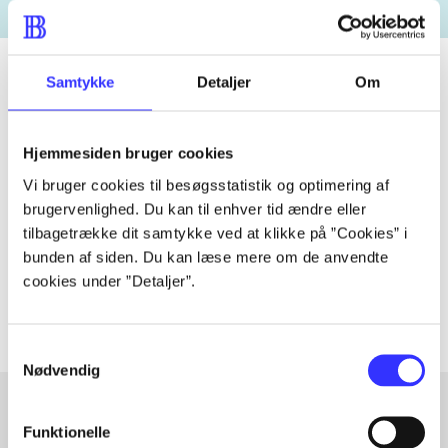
Samtykke
Detaljer
Om
Tidsskrift
Hjemmesiden bruger cookies
Artiklen er en del af
Vi bruger cookies til besøgsstatistik og optimering af
brugervenlighed. Du kan til enhver tid ændre eller
lorem ipsum dolor sit amet ...
tilbagetrække dit samtykke ved at klikke på ”Cookies” i
Tidsskrift
bunden af siden. Du kan læse mere om de anvendte
Artiklerne i
handler ofte om
cookies under ”Detaljer”.
Samtykkevalg
Nødvendig
Funktionelle