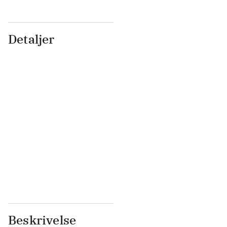
Detaljer
...
...
...
...
...
...
...
...
...
...
...
...
Beskrivelse