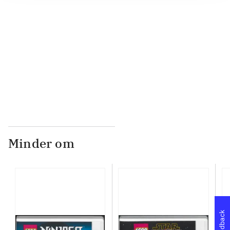
...
...
Minder om
Feedback