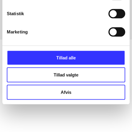
Artikler med samme emner
Fra
Statistik
Marketing
Tillad alle
Artikler
Tillad valgte
Alle registrerede artikler fordelt på udgivelser
Afvis
...
...
...