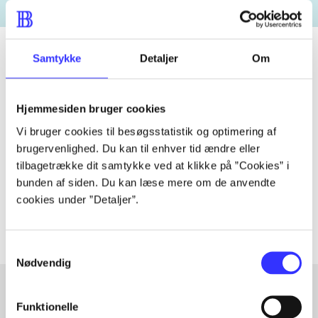
Samtykke
Detaljer
Om
Tidsskrift
Hjemmesiden bruger cookies
Artiklen er en del af
Vi bruger cookies til besøgsstatistik og optimering af
brugervenlighed. Du kan til enhver tid ændre eller
lorem ipsum dolor sit amet ...
tilbagetrække dit samtykke ved at klikke på ”Cookies” i
Tidsskrift
bunden af siden. Du kan læse mere om de anvendte
Artiklerne i
handler ofte om
cookies under ”Detaljer”.
Samtykkevalg
Nødvendig
Funktionelle