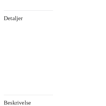
Detaljer
...
...
...
...
...
...
...
...
...
...
...
...
Beskrivelse