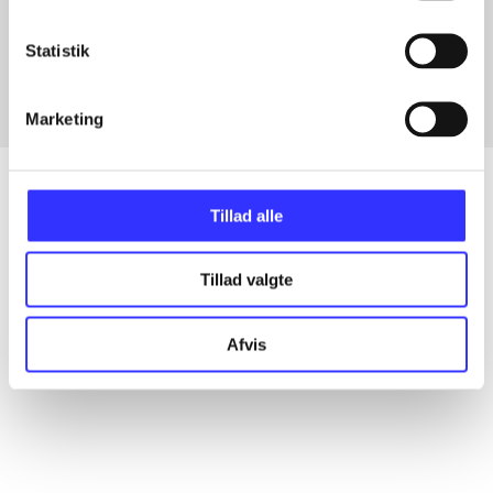
Artikler med samme emner
Fra
Statistik
Marketing
Tillad alle
Artikler
Tillad valgte
Alle registrerede artikler fordelt på udgivelser
Afvis
...
...
...