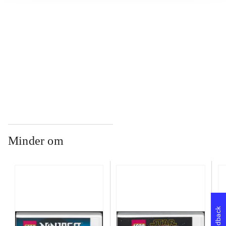
...
...
Minder om
Feedback