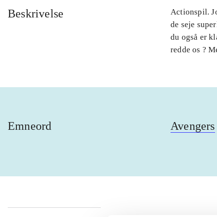
Beskrivelse
Actionspil. J
de seje super
du også er kl
redde os ? M
Emneord
Avengers