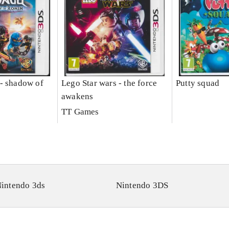
- shadow of
Lego Star wars - the force
Putty squad
awakens
TT Games
intendo 3ds
Nintendo 3DS