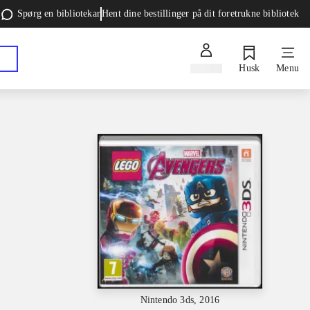
Spørg en bibliotekar
Hent dine bestillinger på dit foretrukne bibliotek
Log ind
Husk
Menu
Nintendo 3ds, 2016