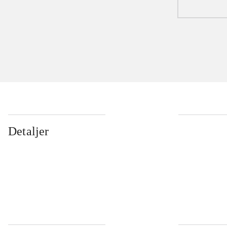
Detaljer
...
...
...
...