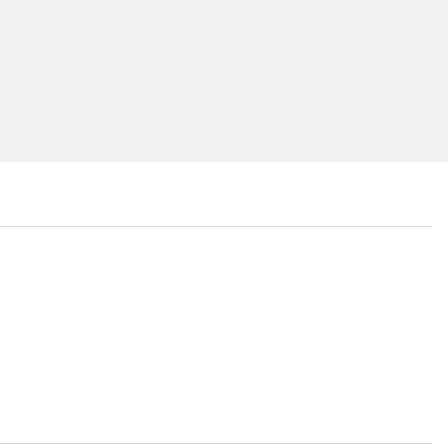
...
...