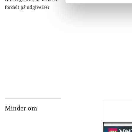
...
fordelt på udgivelser
...
...
...
Minder om