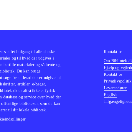
en samlet indgang til alle danske
Kontakt os
erialer og til hvad der udgives i
Om Bibliotek.d
 bestille materialer og så hente og
Hjælp og vejled
 bibliotek. Du kan bruge
Kontakt os
 at søge frem, hvad der er udgivet af
Privatlivspolitik
sskrifter, artikler, e-bøger,
Leverandører
bliotek.dk er altså ikke et fysisk
English
n database og service over hvad der
Tilgængeligheds
 offentlige biblioteker, som du kan
eret til dit lokale bibliotek.
ieindstillinger