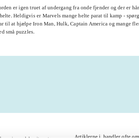
orden er igen truet af undergang fra onde fjender og der er hå
helte. Heldigvis er Marvels mange helte parat til kamp - spør
ar til at hjælpe Iron Man, Hulk, Captain America og mange fle
ed små puzzles.
Artiklerne i
handler ofte om
lorem ipsum dolor sit amet ...