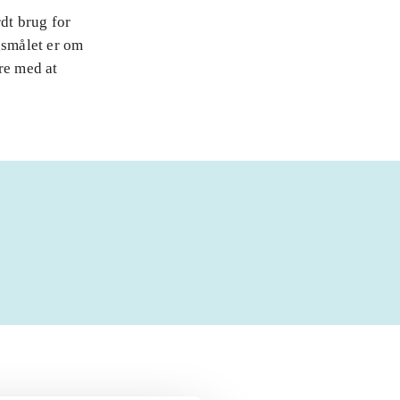
rdt brug for
gsmålet er om
re med at