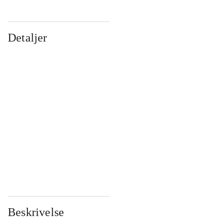
Detaljer
...
...
...
...
...
...
...
...
...
...
...
...
Beskrivelse