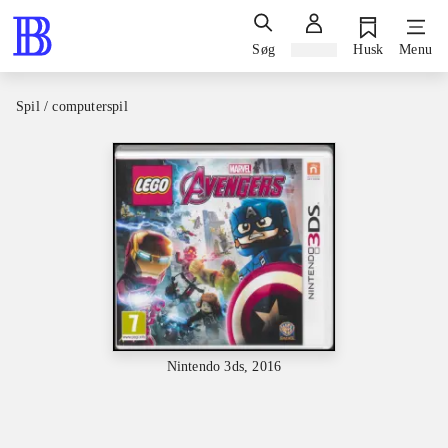
Søg
Log ind
Husk
Menu
Spil / computerspil
Nintendo 3ds, 2016