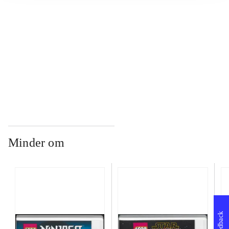
...
...
Minder om
Feedback