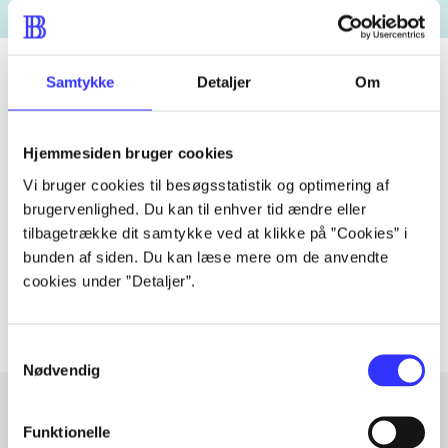
Samtykke
Detaljer
Om
Tidsskrift
Hjemmesiden bruger cookies
Artiklen er en del af
Vi bruger cookies til besøgsstatistik og optimering af
brugervenlighed. Du kan til enhver tid ændre eller
lorem ipsum dolor sit amet ...
tilbagetrække dit samtykke ved at klikke på ”Cookies” i
Tidsskrift
bunden af siden. Du kan læse mere om de anvendte
Artiklerne i
handler ofte om
cookies under ”Detaljer”.
Samtykkevalg
Nødvendig
Funktionelle