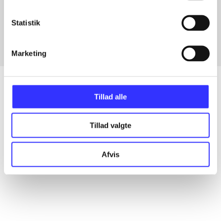
Artikler med samme emner
Fra
Statistik
Marketing
Tillad alle
Artikler
Tillad valgte
Alle registrerede artikler fordelt på udgivelser
Afvis
...
...
...