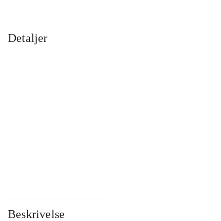
Detaljer
...
...
...
...
...
...
...
...
...
...
...
...
Beskrivelse