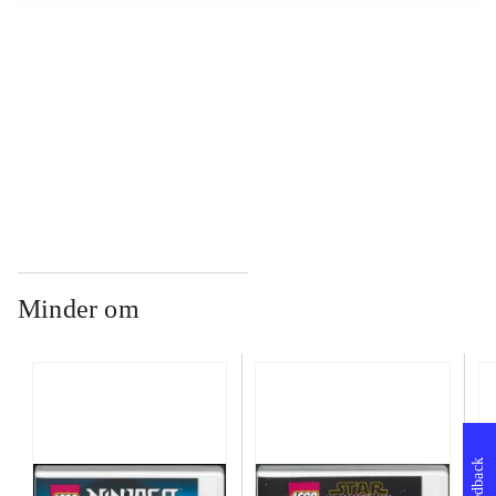
...
...
Minder om
Feedback