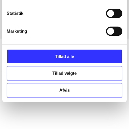
Artikler med samme emner
Fra
Statistik
Marketing
Tillad alle
Artikler
Tillad valgte
Alle registrerede artikler fordelt på udgivelser
Afvis
...
...
...