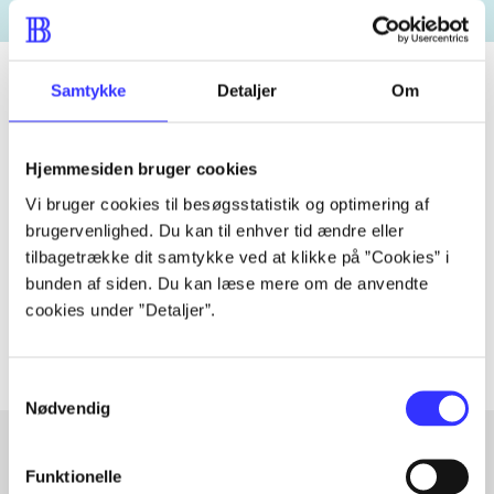
Samtykke
Detaljer
Om
Tidsskrift
Hjemmesiden bruger cookies
Artiklen er en del af
Vi bruger cookies til besøgsstatistik og optimering af
brugervenlighed. Du kan til enhver tid ændre eller
lorem ipsum dolor sit amet ...
tilbagetrække dit samtykke ved at klikke på ”Cookies” i
Tidsskrift
bunden af siden. Du kan læse mere om de anvendte
Artiklerne i
handler ofte om
cookies under ”Detaljer”.
Samtykkevalg
Nødvendig
Funktionelle