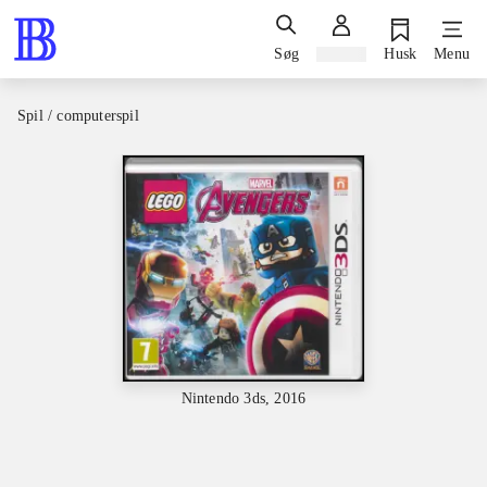
Søg
Log ind
Husk
Menu
Spil / computerspil
Nintendo 3ds, 2016