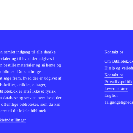
en samlet indgang til alle danske
Kontakt os
erialer og til hvad der udgives i
Om Bibliotek.d
 bestille materialer og så hente og
Hjælp og vejled
 bibliotek. Du kan bruge
Kontakt os
 at søge frem, hvad der er udgivet af
Privatlivspolitik
sskrifter, artikler, e-bøger,
Leverandører
bliotek.dk er altså ikke et fysisk
English
n database og service over hvad der
Tilgængeligheds
 offentlige biblioteker, som du kan
eret til dit lokale bibliotek.
ieindstillinger