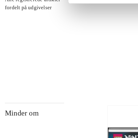
...
fordelt på udgivelser
...
...
...
Minder om