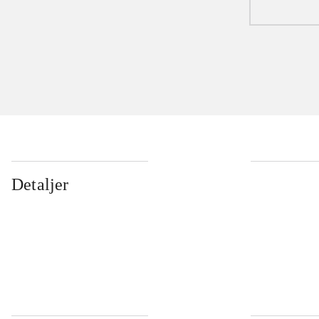
Detaljer
...
...
...
...