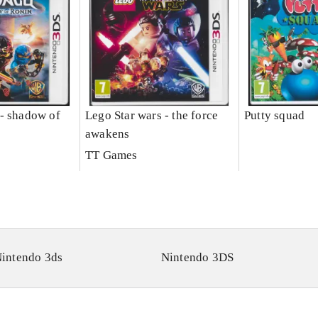
- shadow of
Lego Star wars - the force
Putty squad
awakens
TT Games
intendo 3ds
Nintendo 3DS