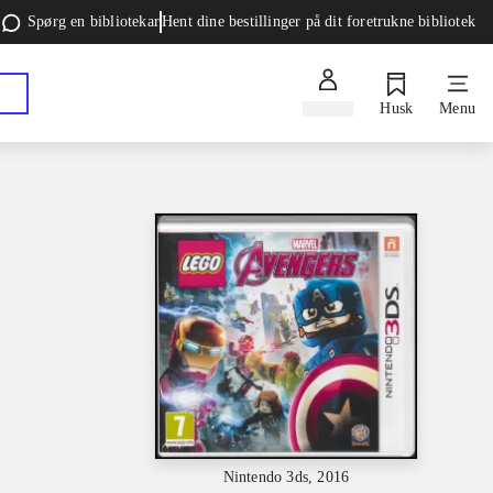
Spørg en bibliotekar
Hent dine bestillinger på dit foretrukne bibliotek
Log ind
Husk
Menu
Nintendo 3ds, 2016