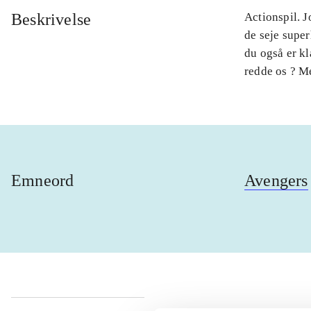
Beskrivelse
Actionspil. J
de seje super
du også er kl
redde os ? M
Emneord
Avengers