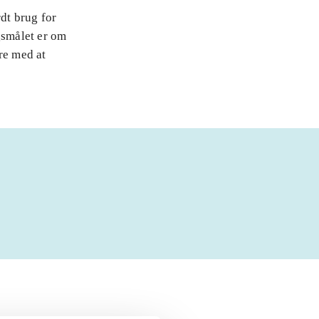
rdt brug for
gsmålet er om
re med at