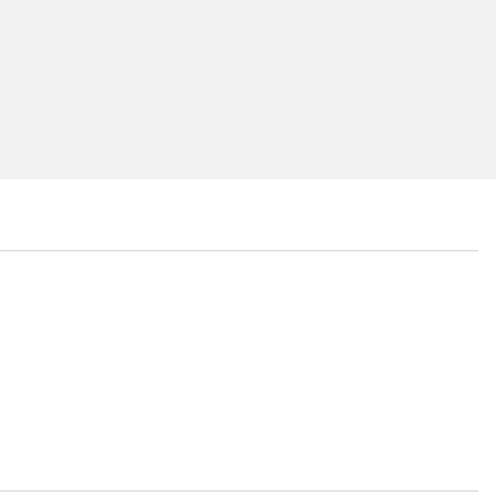
...
...