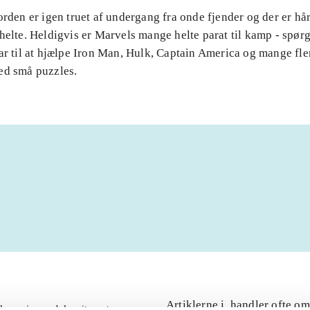
orden er igen truet af undergang fra onde fjender og der er hå
helte. Heldigvis er Marvels mange helte parat til kamp - spør
ar til at hjælpe Iron Man, Hulk, Captain America og mange fle
ed små puzzles.
Artiklerne i
handler ofte om
lorem ipsum dolor sit amet ...