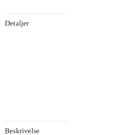
Detaljer
...
...
...
...
...
...
...
...
...
...
...
...
Beskrivelse