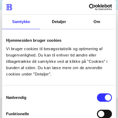
Samtykke
Detaljer
Om
Tidsskrift
Hjemmesiden bruger cookies
Artiklen er en del af
Vi bruger cookies til besøgsstatistik og optimering af
brugervenlighed. Du kan til enhver tid ændre eller
lorem ipsum dolor sit amet ...
tilbagetrække dit samtykke ved at klikke på ”Cookies” i
Tidsskrift
bunden af siden. Du kan læse mere om de anvendte
Artiklerne i
handler ofte om
cookies under ”Detaljer”.
Samtykkevalg
Nødvendig
Funktionelle