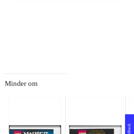
...
...
Minder om
Feedback