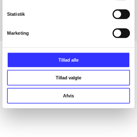
Artikler med samme emner
Fra
Statistik
Marketing
Tillad alle
Artikler
Tillad valgte
Alle registrerede artikler fordelt på udgivelser
Afvis
...
...
...