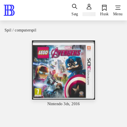
Søg
Log ind
Husk
Menu
Spil / computerspil
Nintendo 3ds, 2016