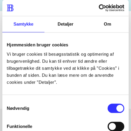
Samtykke
Detaljer
Om
Tidsskrift
Hjemmesiden bruger cookies
Artiklen er en del af
Vi bruger cookies til besøgsstatistik og optimering af
brugervenlighed. Du kan til enhver tid ændre eller
lorem ipsum dolor sit amet ...
tilbagetrække dit samtykke ved at klikke på ”Cookies” i
Tidsskrift
bunden af siden. Du kan læse mere om de anvendte
Artiklerne i
handler ofte om
cookies under ”Detaljer”.
Samtykkevalg
Nødvendig
Funktionelle