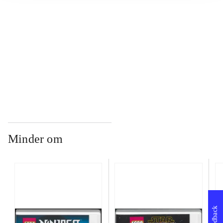
...
...
Minder om
Feedback