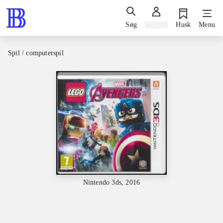
Søg
Log ind
Husk
Menu
Spil / computerspil
Nintendo 3ds, 2016