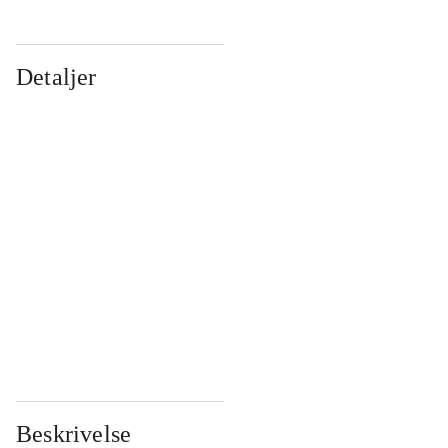
Detaljer
...
...
...
...
...
...
...
...
...
...
...
...
Beskrivelse