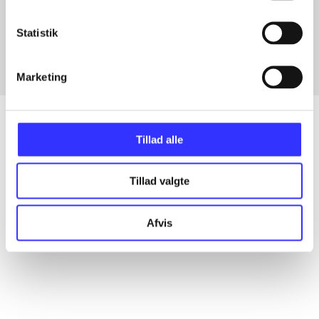
Artikler med samme emner
Fra
Statistik
Marketing
Tillad alle
Artikler
Tillad valgte
Alle registrerede artikler fordelt på udgivelser
Afvis
...
...
...