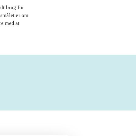
rdt brug for
gsmålet er om
re med at