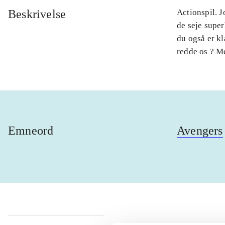
Beskrivelse
Actionspil. J
de seje super
du også er kl
redde os ? M
Emneord
Avengers