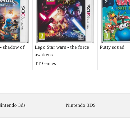
- shadow of
Lego Star wars - the force
Putty squad
awakens
TT Games
intendo 3ds
Nintendo 3DS