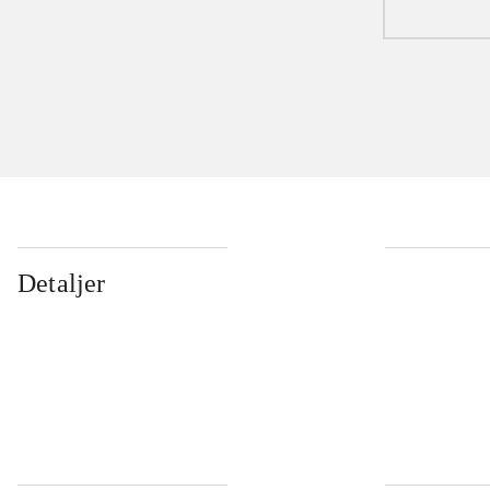
Detaljer
...
...
...
...