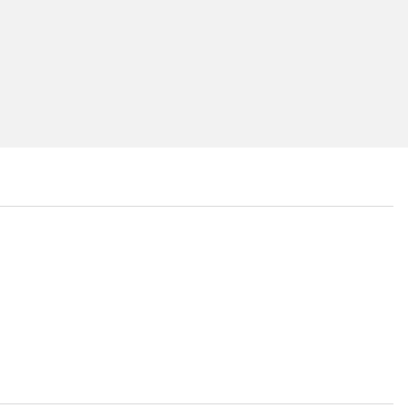
...
...