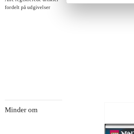
...
fordelt på udgivelser
...
...
...
Minder om