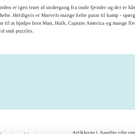
orden er igen truet af undergang fra onde fjender og der er hå
helte. Heldigvis er Marvels mange helte parat til kamp - spør
ar til at hjælpe Iron Man, Hulk, Captain America og mange fle
ed små puzzles.
Artiklerne i
handler ofte om
lorem ipsum dolor sit amet ...