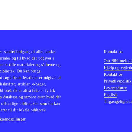
en samlet indgang til alle danske
Kontakt os
erialer og til hvad der udgives i
Om Bibliotek.d
 bestille materialer og så hente og
Hjælp og vejled
 bibliotek. Du kan bruge
Kontakt os
 at søge frem, hvad der er udgivet af
Privatlivspolitik
sskrifter, artikler, e-bøger,
Leverandører
bliotek.dk er altså ikke et fysisk
English
n database og service over hvad der
Tilgængeligheds
 offentlige biblioteker, som du kan
eret til dit lokale bibliotek.
ieindstillinger