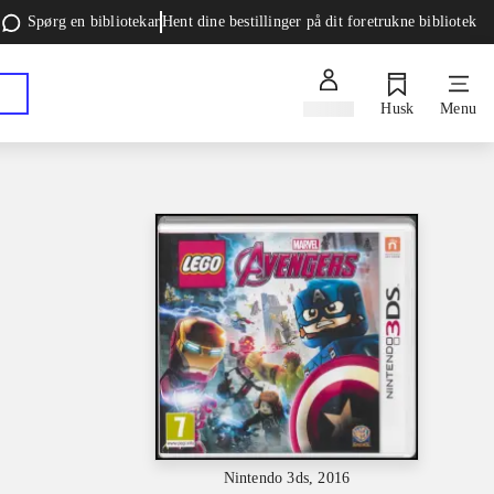
Spørg en bibliotekar
Hent dine bestillinger på dit foretrukne bibliotek
Log ind
Husk
Menu
Nintendo 3ds, 2016