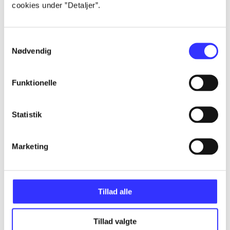
cookies under ”Detaljer”.
...
Samtykkevalg
...
Nødvendig
...
Funktionelle
...
Statistik
Marketing
...
Tillad alle
Minder om
Tillad valgte