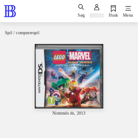
Søg
Log ind
Husk
Menu
Spil / computerspil
Nintendo ds, 2013