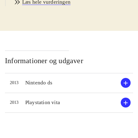
Læs hele vurderingen
øvrige Lego-titler
.
Lego har udgivet computerspil siden
1997, og fra 2001 begyndte klassiske
spillefilm og tegnefilm at blive omsat
til Legos univers - bl.a. Star Wars,
Harry Potter og Indiana Jones. Nu er
turen kommet til Marvels superhelte.
Informationer og udgaver
Spillet foregår i New York, hvor
alverdens superhelte samles for at
Nintendo ds
2013
bekæmpe Dr. Doom og hans
kumpaner. Spillet indeholder 15
levels med hver 3 baner. Spillet
Playstation vita
2013
følger den velkendte og
velfungerende skabelon for Legos
computerspil: Man skal bekæmpe
fjender, smadre ting, samle klodser