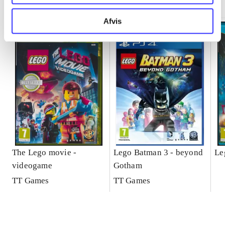
Afvis
The Lego movie -
Lego Batman 3 - beyond
Le
videogame
Gotham
TT Games
TT Games