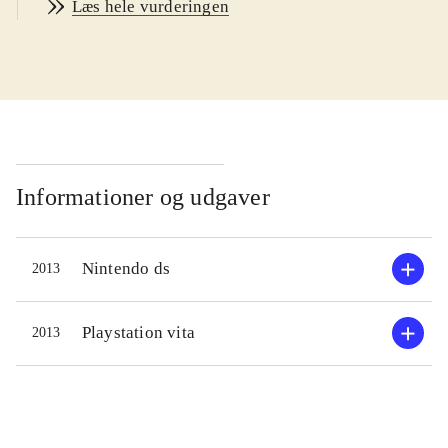
Læs hele vurderingen
øvrige Lego-titler
.
Lego har udgivet computerspil siden
1997, og fra 2001 begyndte klassiske
spillefilm og tegnefilm at blive omsat
til Legos univers - bl.a. Star Wars,
Harry Potter og Indiana Jones. Nu er
turen kommet til Marvels superhelte.
Informationer og udgaver
Spillet foregår i New York, hvor
alverdens superhelte samles for at
Nintendo ds
2013
bekæmpe Dr. Doom og hans
kumpaner. Spillet indeholder 15
levels med hver 3 baner. Spillet
Playstation vita
2013
følger den velkendte og
velfungerende skabelon for Legos
computerspil: Man skal bekæmpe
fjender, smadre ting, samle klodser