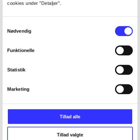
cookies under ”Detaljer”.
...
Samtykkevalg
...
Nødvendig
...
Funktionelle
...
Statistik
Marketing
...
Tillad alle
Minder om
Tillad valgte