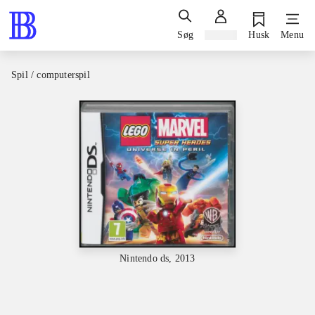
Søg
Log ind
Husk
Menu
Spil / computerspil
Nintendo ds, 2013