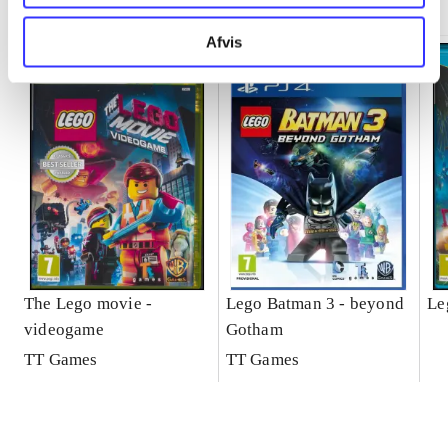
Afvis
The Lego movie -
Lego Batman 3 - beyond
Le
videogame
Gotham
TT Games
TT Games