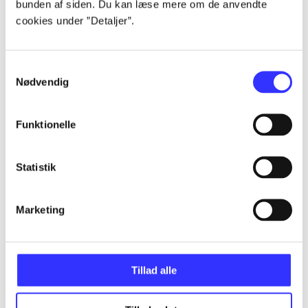
bunden af siden. Du kan læse mere om de anvendte
Alle registrerede artikler fordelt på udgivelser
cookies under ”Detaljer”.
...
Samtykkevalg
Nødvendig
...
Funktionelle
...
Statistik
...
Marketing
...
Tillad alle