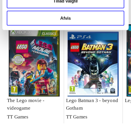
Tillad valgte
Minder om
Afvis
The Lego movie -
Lego Batman 3 - beyond
Le
videogame
Gotham
TT Games
TT Games