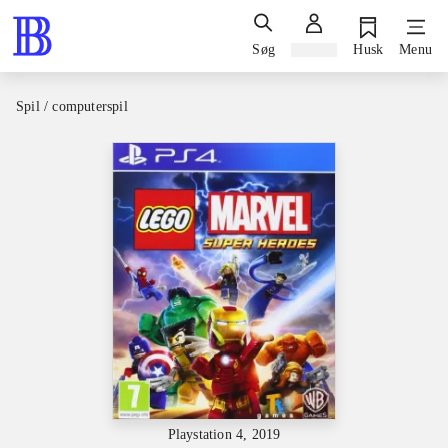
Søg
Log ind
Husk
Menu
Spil / computerspil
Playstation 4, 2019