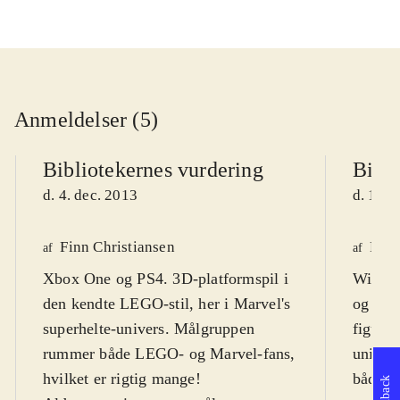
Anmeldelser (5)
Bibliotekernes vurdering
Bibli
d. 4. dec. 2013
d. 11. 
Finn Christiansen
Finn
af
af
Xbox One og PS4. 3D-platformspil i
Wii U.
den kendte LEGO-stil, her i Marvel's
og els
superhelte-univers. Målgruppen
figurer
rummer både LEGO- og Marvel-fans,
univer
hvilket er rigtig mange!
både de
Feedback