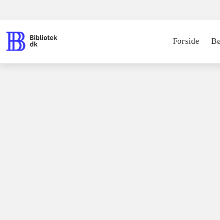
Forside
B
Spil / computerspil
Playstation 4, 2