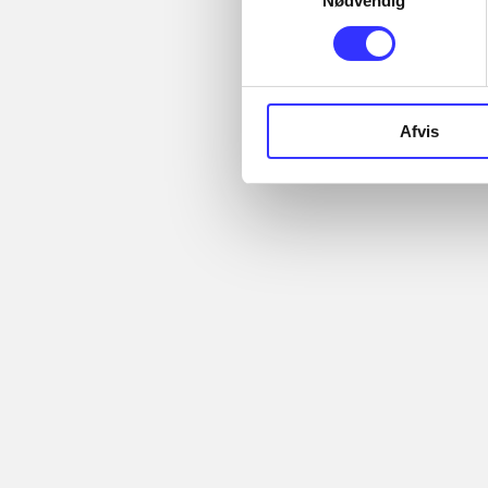
Nødvendig
...
Minder om
Afvis
The Lego mov
videogame
TT Games