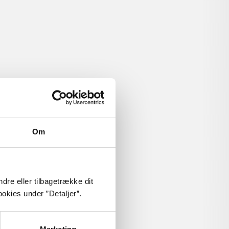
Om
dre eller tilbagetrække dit
okies under ”Detaljer”.