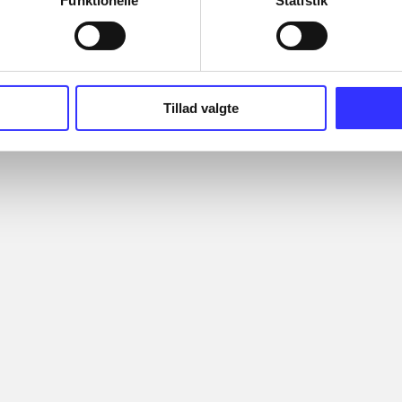
Funktionelle
Statistik
Tillad valgte
ie -
Lego Batman 3 - beyond
Lego Marvel 
Gotham
TT Games