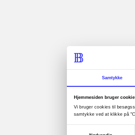
Artiklen er en del af
Artikler med
samme emner
Fra
Samtykke
Hjemmesiden bruger cookie
Vi bruger cookies til besøgsst
...
samtykke ved at klikke på ”C
Artikler
...
...
Alle registrerede artikler
Samtykkevalg
...
fordelt på udgivelser