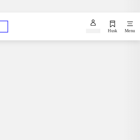
Spørg en bibliotekar
Hent dine bestillinger på dit foretrukne bibliotek
Log ind
Husk
Menu