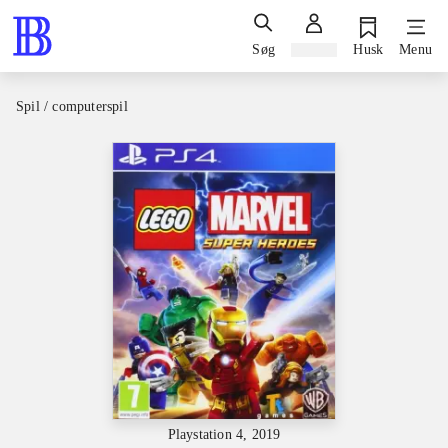
Søg
Log ind
Husk
Menu
Spil / computerspil
Playstation 4, 2019