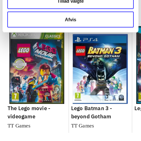
Tillad valgte
Minder om
Afvis
The Lego movie -
Lego Batman 3 -
Le
videogame
beyond Gotham
TT Games
TT Games