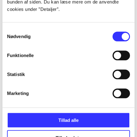
bunden af siden. Du kan læse mere om de anvendte
Alle registrerede artikler fordelt på udgivelser
cookies under ”Detaljer”.
...
Samtykkevalg
Nødvendig
...
Funktionelle
...
Statistik
...
Marketing
...
Tillad alle