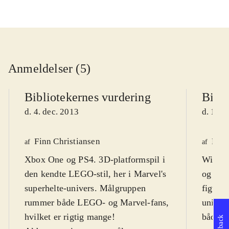
Anmeldelser (5)
Bibliotekernes vurdering
Bibli
d. 4. dec. 2013
d. 11. 
Finn Christiansen
Finn
af
af
Xbox One og PS4. 3D-platformspil i
Wii U.
den kendte LEGO-stil, her i Marvel's
og els
superhelte-univers. Målgruppen
figurer
rummer både LEGO- og Marvel-fans,
univer
hvilket er rigtig mange!
både de
Feedback