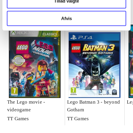
Tillad valgte
Minder om
Afvis
The Lego movie -
Lego Batman 3 - beyond
Le
videogame
Gotham
TT Games
TT Games