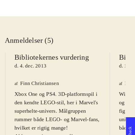
Anmeldelser (5)
Bibliotekernes vurdering
Bibli
d. 4. dec. 2013
d. 11. 
Finn Christiansen
Finn
af
af
Xbox One og PS4. 3D-platformspil i
Wii U.
den kendte LEGO-stil, her i Marvel's
og els
superhelte-univers. Målgruppen
figurer
rummer både LEGO- og Marvel-fans,
univer
hvilket er rigtig mange!
både de
Feedback