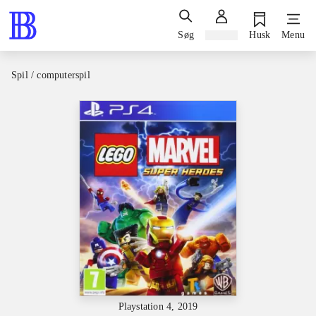
Søg
Log ind
Husk
Menu
Spil / computerspil
Playstation 4, 2019