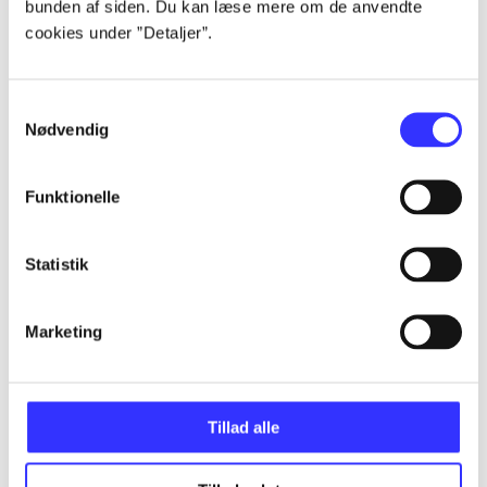
bunden af siden. Du kan læse mere om de anvendte
Alle registrerede artikler fordelt på udgivelser
cookies under ”Detaljer”.
...
Samtykkevalg
Nødvendig
...
Funktionelle
...
Statistik
...
Marketing
...
Tillad alle