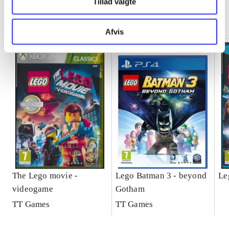
Tillad valgte
Minder om
Afvis
The Lego movie -
Lego Batman 3 - beyond
Le
videogame
Gotham
TT Games
TT Games