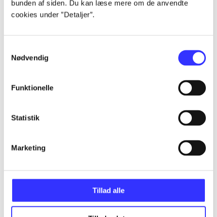
bunden af siden. Du kan læse mere om de anvendte
Alle registrerede artikler fordelt på udgivelser
cookies under ”Detaljer”.
...
Samtykkevalg
Nødvendig
...
Funktionelle
...
Statistik
...
Marketing
...
Tillad alle