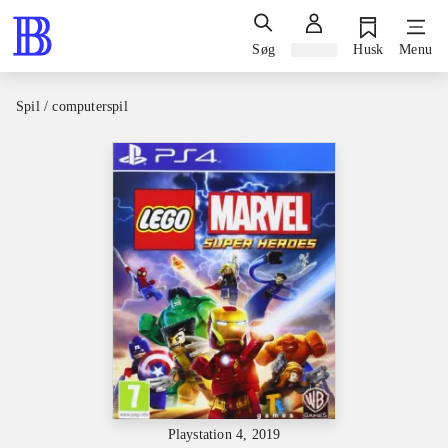
Søg
Log ind
Husk
Menu
Spil / computerspil
Playstation 4, 2019