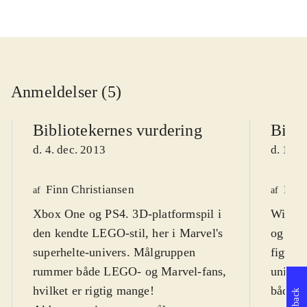
Anmeldelser (5)
Bibliotekernes vurdering
Bibli
d. 4. dec. 2013
d. 11. 
Finn Christiansen
Finn
af
af
Xbox One og PS4. 3D-platformspil i
Wii U.
den kendte LEGO-stil, her i Marvel's
og els
superhelte-univers. Målgruppen
figurer
rummer både LEGO- og Marvel-fans,
univer
hvilket er rigtig mange!
både de
Feedback