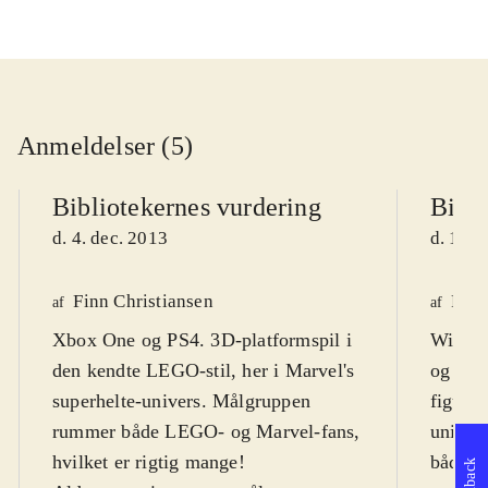
Anmeldelser (5)
Bibliotekernes vurdering
Bibli
d. 4. dec. 2013
d. 11. 
Finn Christiansen
Finn
af
af
Xbox One og PS4. 3D-platformspil i
Wii U.
den kendte LEGO-stil, her i Marvel's
og els
superhelte-univers. Målgruppen
figurer
rummer både LEGO- og Marvel-fans,
univer
hvilket er rigtig mange!
både de
Feedback