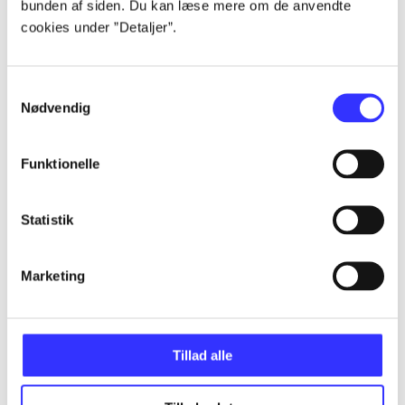
bunden af siden. Du kan læse mere om de anvendte
Alle registrerede artikler fordelt på udgivelser
cookies under ”Detaljer”.
...
Samtykkevalg
Nødvendig
...
Funktionelle
...
Statistik
...
Marketing
...
Tillad alle