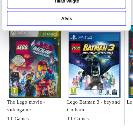
Tillad valgte
Minder om
Afvis
The Lego movie -
Lego Batman 3 - beyond
Le
videogame
Gotham
TT Games
TT Games