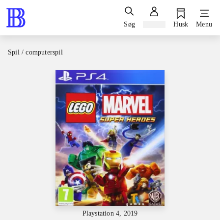
Søg
Log ind
Husk
Menu
Spil / computerspil
Playstation 4, 2019