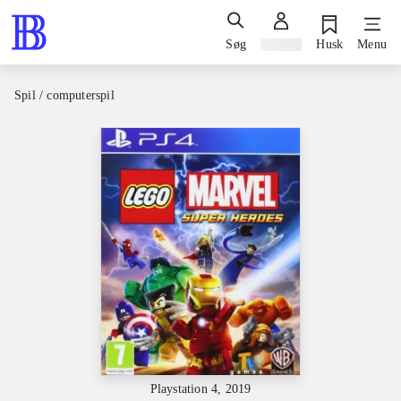
Søg
Log ind
Husk
Menu
Spil / computerspil
Playstation 4, 2019