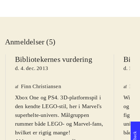
Anmeldelser (5)
Bibliotekernes vurdering
Bibli
d. 4. dec. 2013
d. 11. 
Finn Christiansen
Finn
af
af
Xbox One og PS4. 3D-platformspil i
Wii U.
den kendte LEGO-stil, her i Marvel's
og els
superhelte-univers. Målgruppen
figurer
rummer både LEGO- og Marvel-fans,
univer
hvilket er rigtig mange!
både de
Feedback