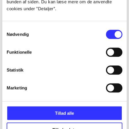
bunden af siden. Du kan læse mere om de anvendte
Alle registrerede artikler fordelt på udgivelser
cookies under ”Detaljer”.
...
Samtykkevalg
Nødvendig
...
Funktionelle
...
Statistik
...
Marketing
...
Tillad alle