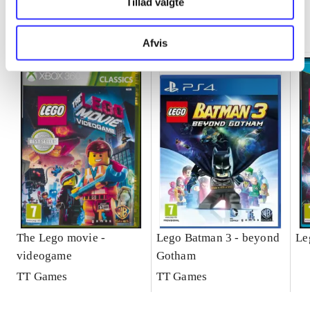
Tillad valgte
Minder om
Afvis
The Lego movie -
Lego Batman 3 - beyond
Le
videogame
Gotham
TT Games
TT Games