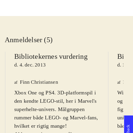
Anmeldelser (5)
Bibliotekernes vurdering
Bibli
d. 4. dec. 2013
d. 11. 
Finn Christiansen
Finn
af
af
Xbox One og PS4. 3D-platformspil i
Wii U.
den kendte LEGO-stil, her i Marvel's
og els
superhelte-univers. Målgruppen
figurer
rummer både LEGO- og Marvel-fans,
univer
hvilket er rigtig mange!
både de
Feedback