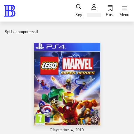
Søg
Log ind
Husk
Menu
Spil / computerspil
Playstation 4, 2019