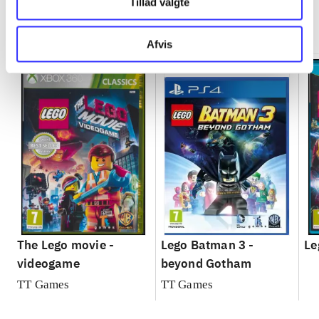
Tillad valgte
Minder om
Afvis
The Lego movie -
Lego Batman 3 -
Le
videogame
beyond Gotham
TT Games
TT Games