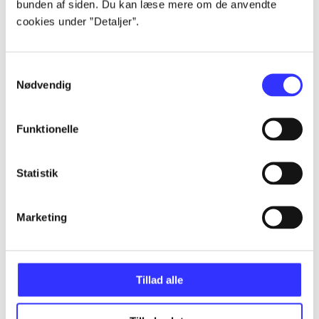
bunden af siden. Du kan læse mere om de anvendte
Alle registrerede artikler fordelt på udgivelser
cookies under ”Detaljer”.
...
Samtykkevalg
Nødvendig
...
Funktionelle
...
Statistik
...
Marketing
...
Tillad alle