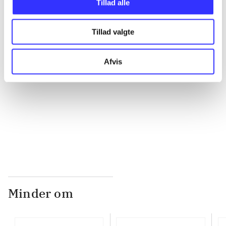
Tillad alle
...
Tillad valgte
...
Afvis
...
...
Minder om