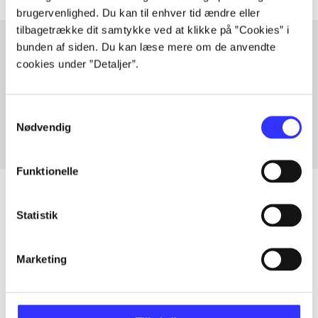
brugervenlighed. Du kan til enhver tid ændre eller
tilbagetrække dit samtykke ved at klikke på ”Cookies” i
bunden af siden. Du kan læse mere om de anvendte
cookies under ”Detaljer”.
Artikler med samme emner
Fra
Samtykkevalg
Nødvendig
Funktionelle
Statistik
Artikler
Alle registrerede artikler fordelt på udgivelser
Marketing
...