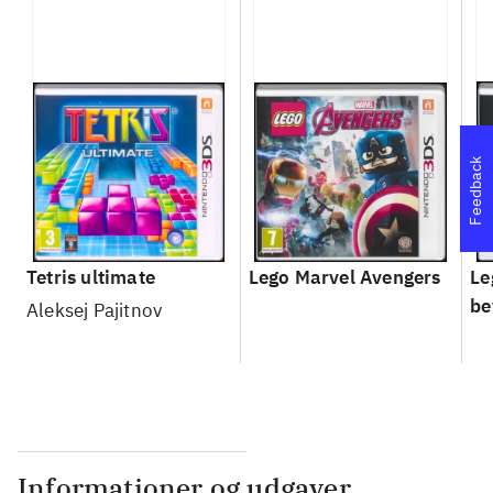
Feedback
Tetris ultimate
Lego Marvel Avengers
Le
be
Aleksej Pajitnov
Informationer og udgaver