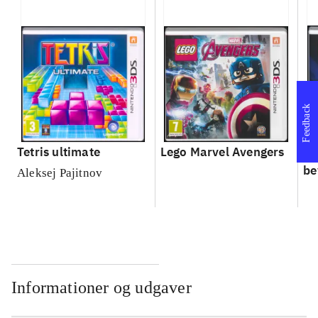
Feedback
Tetris ultimate
Lego Marvel Avengers
Le
be
Aleksej Pajitnov
Informationer og udgaver