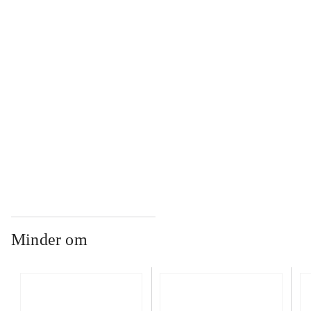
...
...
...
Minder om