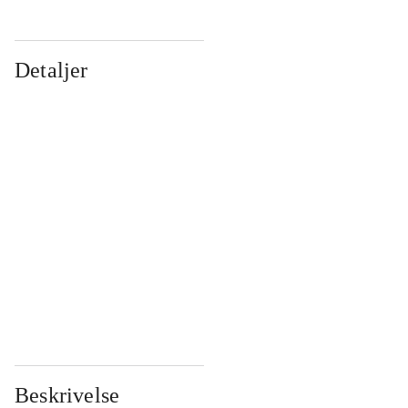
Detaljer
...
...
...
...
...
...
...
...
...
...
...
...
Beskrivelse