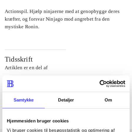
Actionspil. Hjælp ninjaerne med at genopbygge deres
kræfter, og forsvar Ninjago mod angrebet fra den
mystiske Ronin.
Tidsskrift
Artiklen er en del af
lorem ipsum dolor sit amet ...
Tidsskrift
Samtykke
Detaljer
Om
Artiklerne i
handler ofte om
Hjemmesiden bruger cookies
Vi bruger cookies til besøgsstatistik og optimering af