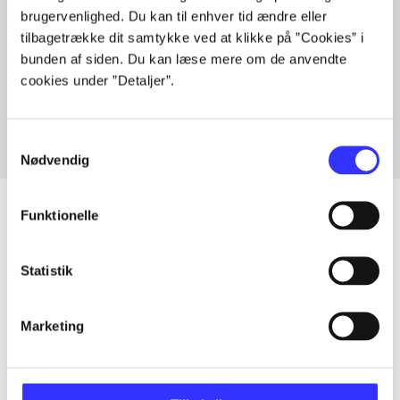
brugervenlighed. Du kan til enhver tid ændre eller
tilbagetrække dit samtykke ved at klikke på ”Cookies” i
bunden af siden. Du kan læse mere om de anvendte
Artikler med samme emner
cookies under ”Detaljer”.
Fra
Samtykkevalg
Nødvendig
Funktionelle
Artikler
Statistik
Alle registrerede artikler fordelt på udgivelser
Marketing
...
...