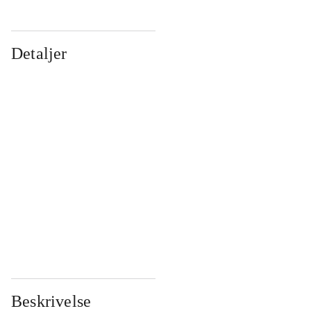
Detaljer
...
...
...
...
...
...
...
...
...
...
...
...
Beskrivelse