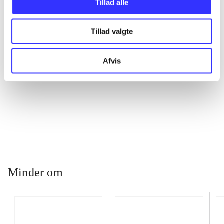
Tillad alle
Tillad valgte
...
Afvis
...
...
Minder om