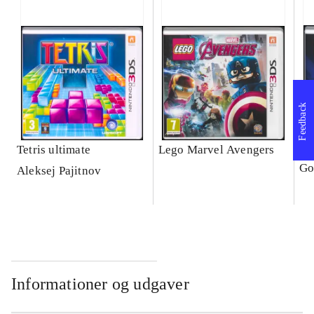
Feedback
Tetris ultimate
Lego Marvel Avengers
Le
Go
Aleksej Pajitnov
Informationer og udgaver