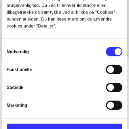
brugervenlighed. Du kan til enhver tid ændre eller
tilbagetrække dit samtykke ved at klikke på ”Cookies” i
bunden af siden. Du kan læse mere om de anvendte
Artikler med samme emner
cookies under ”Detaljer”.
Fra
Samtykkevalg
Nødvendig
Funktionelle
Artikler
Statistik
Alle registrerede artikler fordelt på udgivelser
Marketing
...
...