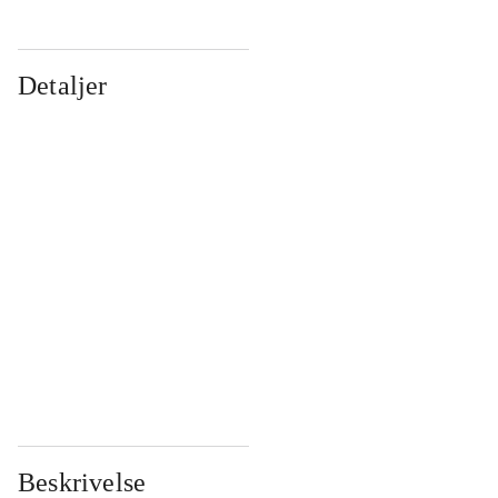
Detaljer
...
...
...
...
...
...
...
...
...
...
...
...
Beskrivelse