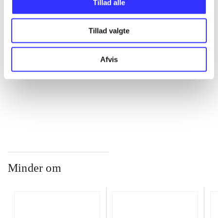
Tillad alle
Tillad valgte
...
Afvis
...
...
Minder om