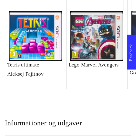
Feedback
Tetris ultimate
Lego Marvel Avengers
Le
Go
Aleksej Pajitnov
Informationer og udgaver