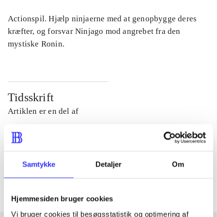
Actionspil. Hjælp ninjaerne med at genopbygge deres
kræfter, og forsvar Ninjago mod angrebet fra den
mystiske Ronin.
Tidsskrift
Artiklen er en del af
lorem ipsum dolor sit amet ...
Tidsskrift
Samtykke
Detaljer
Om
Artiklerne i
handler ofte om
Hjemmesiden bruger cookies
Vi bruger cookies til besøgsstatistik og optimering af