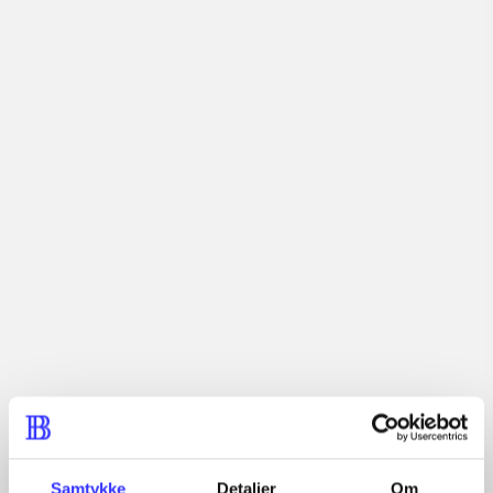
Actionspil. Hjælp ninjaerne med at genopbygge deres
kræfter, og forsvar Ninjago mod angrebet fra den
mystiske Ronin.
Tidsskrift
Artiklen er en del af
lorem ipsum dolor sit amet ...
Tidsskrift
Artiklerne i
handler ofte om
Samtykke
Detaljer
Om