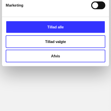
Marketing
Minder om
Tillad alle
Tillad valgte
Afvis
Tetris ultimate
Lego Marvel Avengers
Le