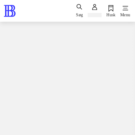
Søg
Log ind
Husk
Menu
Spil / computerspil
Nintendo 3ds, 2015
Lego Ninjago - shadow of Ronin
Nintendo 3ds