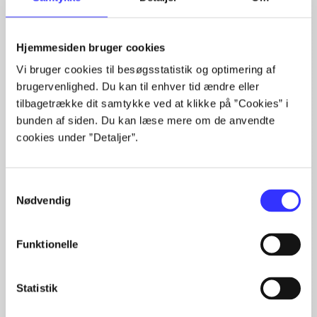
Artikler med samme emner
Hjemmesiden bruger cookies
Fra
Vi bruger cookies til besøgsstatistik og optimering af
brugervenlighed. Du kan til enhver tid ændre eller
tilbagetrække dit samtykke ved at klikke på ”Cookies” i
bunden af siden. Du kan læse mere om de anvendte
cookies under ”Detaljer”.
Samtykkevalg
Artikler
Nødvendig
Alle registrerede artikler fordelt på udgivelser
Funktionelle
...
...
...
Statistik
...
...