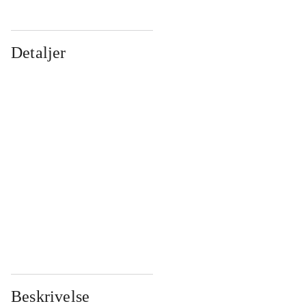
Detaljer
...
...
...
...
...
...
...
...
...
...
...
...
Beskrivelse