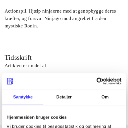
Actionspil. Hjælp ninjaerne med at genopbygge deres
kræfter, og forsvar Ninjago mod angrebet fra den
mystiske Ronin.
Tidsskrift
Artiklen er en del af
lorem ipsum dolor sit amet ...
Tidsskrift
Samtykke
Detaljer
Om
Artiklerne i
handler ofte om
Hjemmesiden bruger cookies
Vi bruger cookies til besøgsstatistik og optimering af