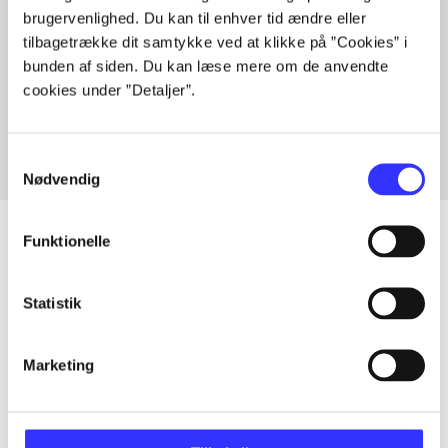
brugervenlighed. Du kan til enhver tid ændre eller
tilbagetrække dit samtykke ved at klikke på ”Cookies” i
bunden af siden. Du kan læse mere om de anvendte
Artikler med samme emner
cookies under ”Detaljer”.
Fra
Samtykkevalg
Nødvendig
Funktionelle
Artikler
Statistik
Alle registrerede artikler fordelt på udgivelser
Marketing
...
...