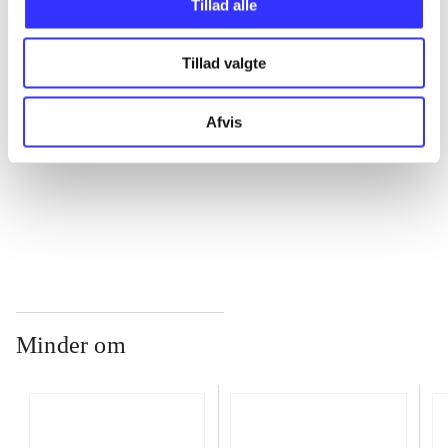
Tillad alle
Tillad valgte
...
Afvis
...
...
Minder om