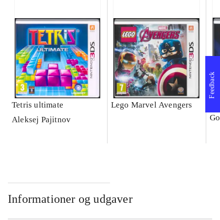
Feedback
Tetris ultimate
Lego Marvel Avengers
Le
Go
Aleksej Pajitnov
Informationer og udgaver