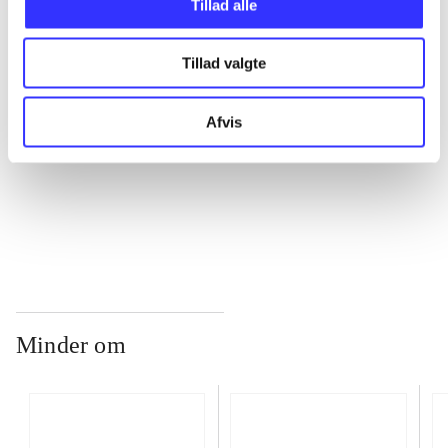
Tillad alle
Tillad valgte
...
Afvis
...
...
Minder om