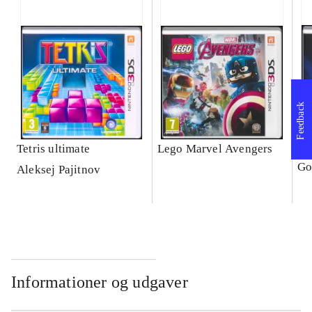
Feedback
Tetris ultimate
Lego Marvel Avengers
Le
Go
Aleksej Pajitnov
Informationer og udgaver