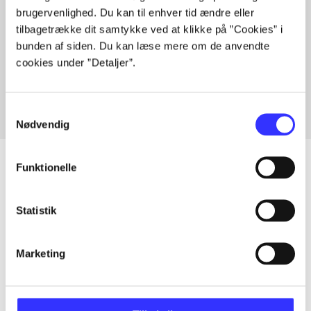
brugervenlighed. Du kan til enhver tid ændre eller
tilbagetrække dit samtykke ved at klikke på ”Cookies” i
bunden af siden. Du kan læse mere om de anvendte
Artikler med samme emner
cookies under ”Detaljer”.
Fra
Samtykkevalg
Nødvendig
Funktionelle
Artikler
Statistik
Alle registrerede artikler fordelt på udgivelser
Marketing
...
...