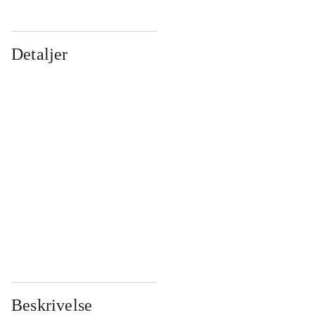
Detaljer
...
...
...
...
...
...
...
...
...
...
...
...
Beskrivelse