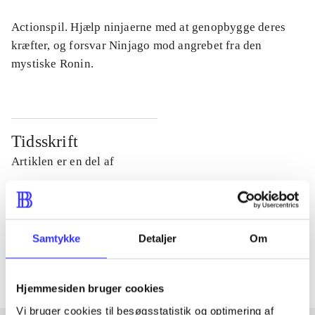
Actionspil. Hjælp ninjaerne med at genopbygge deres
kræfter, og forsvar Ninjago mod angrebet fra den
mystiske Ronin.
Tidsskrift
Artiklen er en del af
lorem ipsum dolor sit amet ...
Tidsskrift
Samtykke
Detaljer
Om
Artiklerne i
handler ofte om
Hjemmesiden bruger cookies
Vi bruger cookies til besøgsstatistik og optimering af