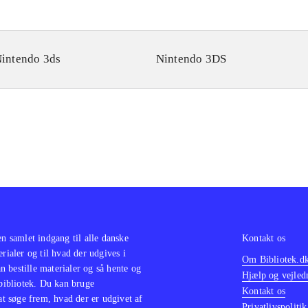
intendo 3ds
Nintendo 3DS
en samlet indgang til alle danske
Kontakt os
erialer og til hvad der udgives i
Om Bibliotek.d
 bestille materialer og så hente og
Hjælp og vejled
 bibliotek. Du kan bruge
Kontakt os
 at søge frem, hvad der er udgivet af
Privatlivspolitik