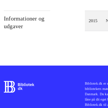
Informationer og
2015
N
udgaver
Bibliotek.dk er 
bibliotekers mat
Danmark. Du kan
låne på dit eget
Bibliotek.dk til