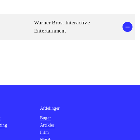
Warner Bros. Interactive
Entertainment
Afdelinger
k
Bøger
ning
Artikler
Film
Musik