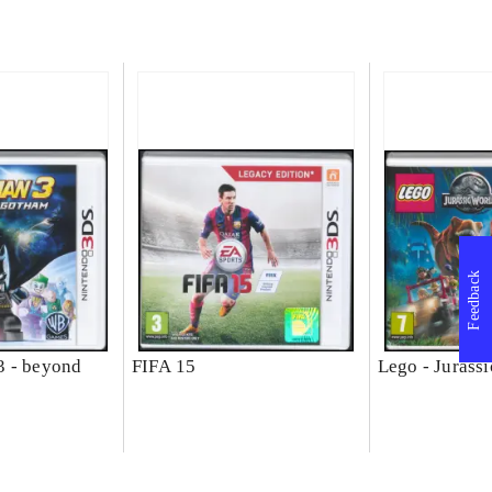
Feedback
3 - beyond
FIFA 15
Lego - Jurass