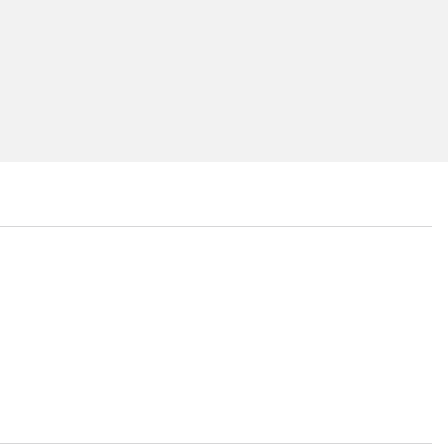
...
...