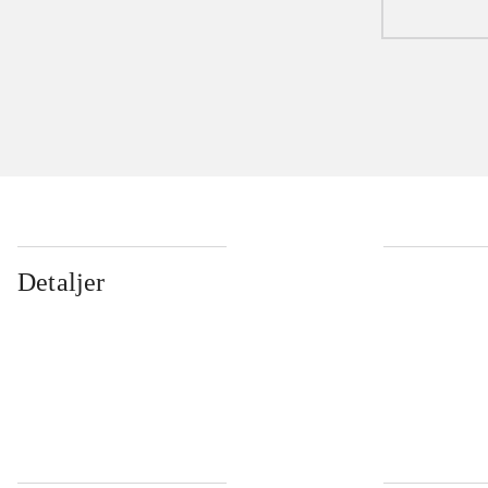
Detaljer
...
...
...
...