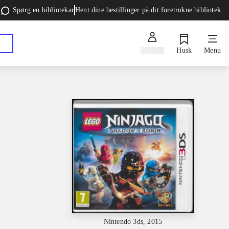
Spørg en bibliotekar
Hent dine bestillinger på dit foretrukne bibliotek
Log ind
Husk
Menu
Nintendo 3ds, 2015