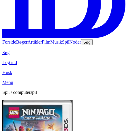
Forside
Bøger
Artikler
Film
Musik
Spil
Noder
Søg
Søg
Log ind
Husk
Menu
Spil / computerspil