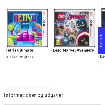
Feedback
Tetris ultimate
Lego Marvel Avengers
Le
be
Aleksej Pajitnov
Informationer og udgaver