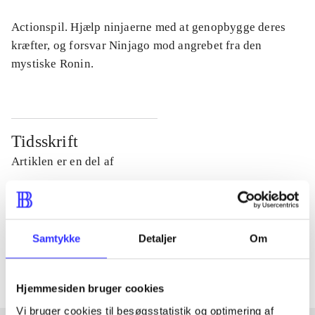
Actionspil. Hjælp ninjaerne med at genopbygge deres
kræfter, og forsvar Ninjago mod angrebet fra den
mystiske Ronin.
Tidsskrift
Artiklen er en del af
lorem ipsum dolor sit amet ...
Tidsskrift
Samtykke
Detaljer
Om
Artiklerne i
handler ofte om
Hjemmesiden bruger cookies
Vi bruger cookies til besøgsstatistik og optimering af