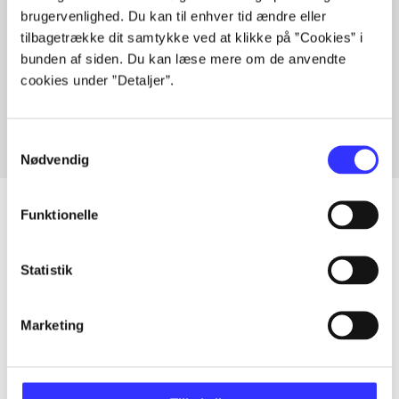
brugervenlighed. Du kan til enhver tid ændre eller
tilbagetrække dit samtykke ved at klikke på ”Cookies” i
bunden af siden. Du kan læse mere om de anvendte
Artikler med samme emner
cookies under ”Detaljer”.
Fra
Samtykkevalg
Nødvendig
Funktionelle
Artikler
Statistik
Alle registrerede artikler fordelt på udgivelser
Marketing
...
...