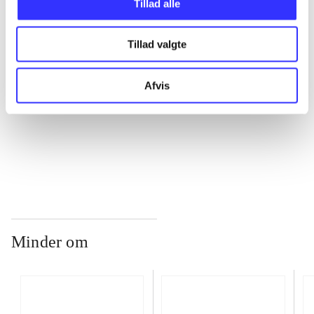
Tillad alle
Tillad valgte
...
Afvis
...
...
Minder om