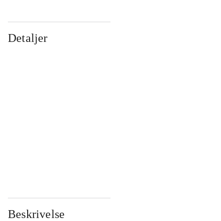
Detaljer
...
...
...
...
...
...
...
...
...
...
...
...
Beskrivelse