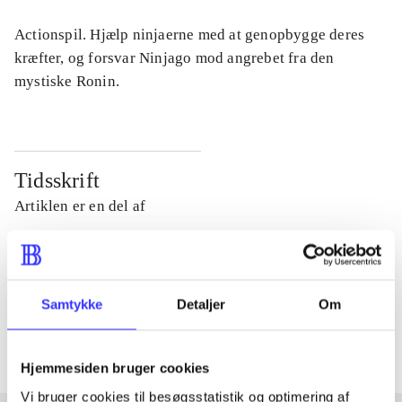
Actionspil. Hjælp ninjaerne med at genopbygge deres
kræfter, og forsvar Ninjago mod angrebet fra den
mystiske Ronin.
Tidsskrift
Artiklen er en del af
lorem ipsum dolor sit amet ...
Tidsskrift
Samtykke
Detaljer
Om
Artiklerne i
handler ofte om
Hjemmesiden bruger cookies
Vi bruger cookies til besøgsstatistik og optimering af