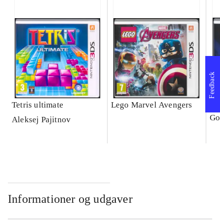
Feedback
Tetris ultimate
Lego Marvel Avengers
Le
Go
Aleksej Pajitnov
Informationer og udgaver