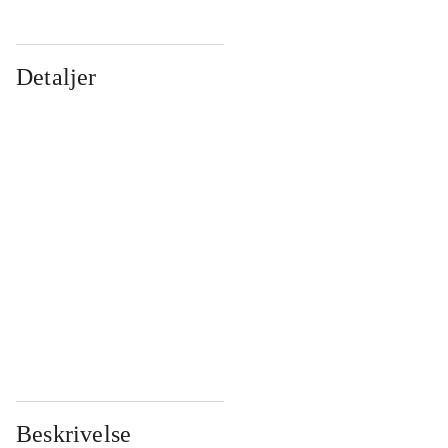
Detaljer
...
...
...
...
...
...
...
...
...
...
...
...
Beskrivelse