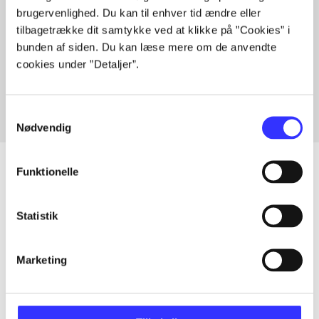
brugervenlighed. Du kan til enhver tid ændre eller
tilbagetrække dit samtykke ved at klikke på ”Cookies” i
bunden af siden. Du kan læse mere om de anvendte
Artikler med samme emner
cookies under ”Detaljer”.
Fra
Samtykkevalg
Nødvendig
Funktionelle
Artikler
Statistik
Alle registrerede artikler fordelt på udgivelser
Marketing
...
...