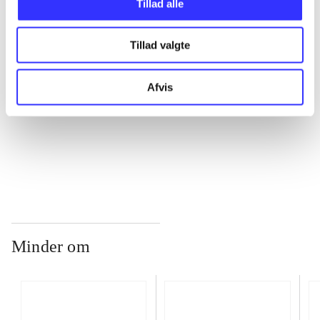
Tillad alle
Tillad valgte
...
Afvis
...
...
Minder om