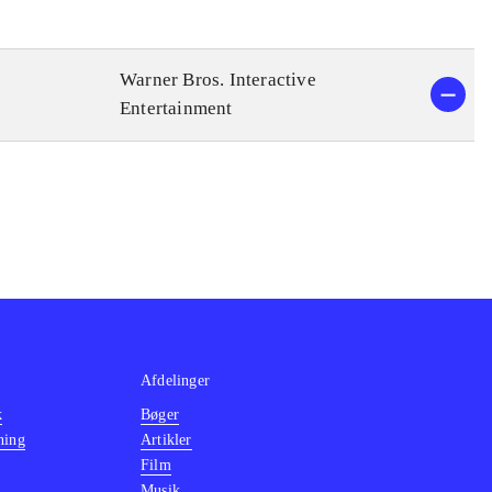
Warner Bros. Interactive
Entertainment
Afdelinger
k
Bøger
ning
Artikler
Film
Musik