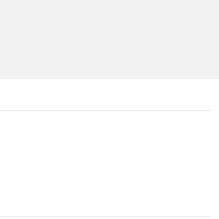
...
...