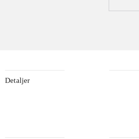
Detaljer
...
...
...
...