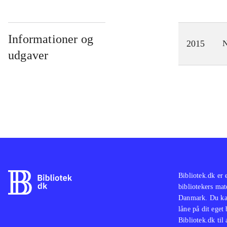
Informationer og
2015
N
udgaver
Bibliotek.dk er 
bibliotekers mat
Danmark. Du kan
låne på dit eget
Bibliotek.dk til