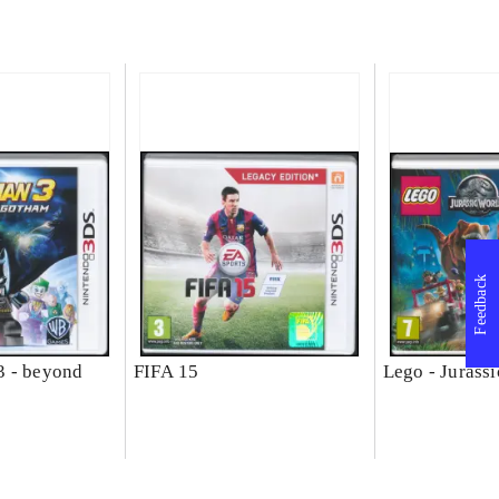
Feedback
3 - beyond
FIFA 15
Lego - Jurass