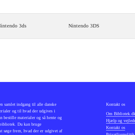
intendo 3ds
Nintendo 3DS
en samlet indgang til alle danske
Kontakt os
erialer og til hvad der udgives i
Om Bibliotek.d
 bestille materialer og så hente og
Hjælp og vejled
 bibliotek. Du kan bruge
Kontakt os
 at søge frem, hvad der er udgivet af
Privatlivspolitik