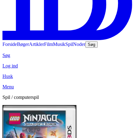
Forside
Bøger
Artikler
Film
Musik
Spil
Noder
Søg
Søg
Log ind
Husk
Menu
Spil / computerspil