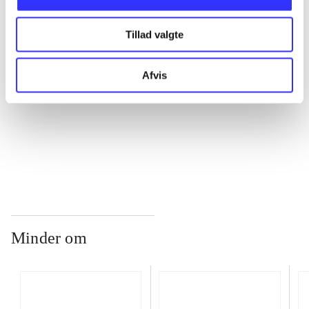
Tillad valgte
...
Afvis
...
...
Minder om