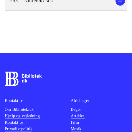
Nintendo 3ds
2015
Kontakt os
Afdelinger
Om Bibliotek.dk
Bøger
Hjælp og vejledning
Artikler
Kontakt os
Film
Privatlivspolitik
Musik