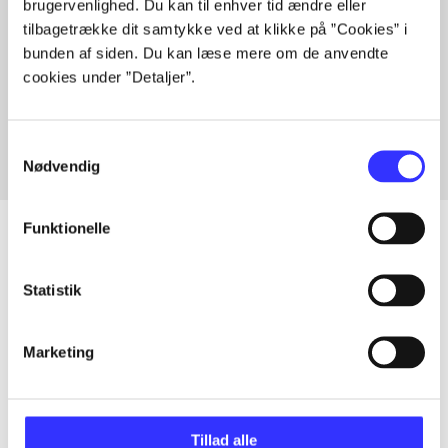
brugervenlighed. Du kan til enhver tid ændre eller
tilbagetrække dit samtykke ved at klikke på ”Cookies” i
bunden af siden. Du kan læse mere om de anvendte
Artikler med samme emner
cookies under ”Detaljer”.
Fra
Samtykkevalg
Nødvendig
Funktionelle
Statistik
Artikler
Alle registrerede artikler fordelt på udgivelser
Marketing
...
Tillad alle
...