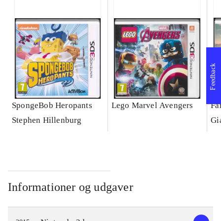
Feedback
SpongeBob Heropants
Lego Marvel Avengers
Fa
Stephen Hillenburg
Gi
Informationer og udgaver