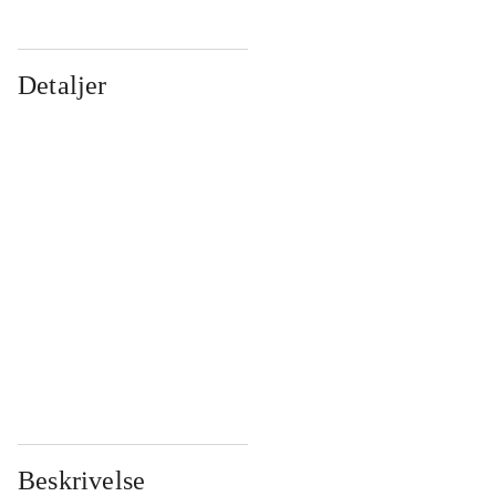
Detaljer
...
...
...
...
...
...
...
...
...
...
...
...
Beskrivelse