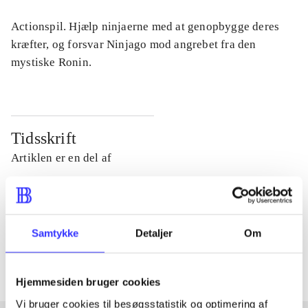
Actionspil. Hjælp ninjaerne med at genopbygge deres
kræfter, og forsvar Ninjago mod angrebet fra den
mystiske Ronin.
Tidsskrift
Artiklen er en del af
lorem ipsum dolor sit amet ...
Tidsskrift
Samtykke
Detaljer
Om
Artiklerne i
handler ofte om
Hjemmesiden bruger cookies
Vi bruger cookies til besøgsstatistik og optimering af