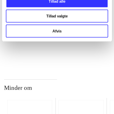
Tillad alle
Tillad valgte
...
Afvis
...
...
Minder om