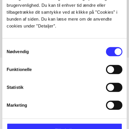
brugervenlighed. Du kan til enhver tid ændre eller
tilbagetrække dit samtykke ved at klikke på ”Cookies” i
bunden af siden. Du kan læse mere om de anvendte
Artikler med samme emner
cookies under ”Detaljer”.
Fra
Samtykkevalg
Nødvendig
Funktionelle
Artikler
Statistik
Alle registrerede artikler fordelt på udgivelser
Marketing
...
...