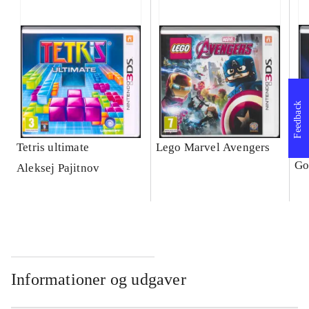
Feedback
Tetris ultimate
Lego Marvel Avengers
Le
Go
Aleksej Pajitnov
Informationer og udgaver