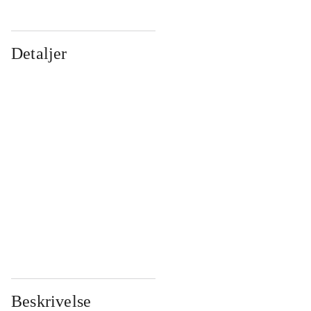
Detaljer
...
...
...
...
...
...
...
...
...
...
...
...
Beskrivelse