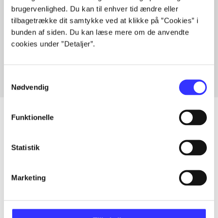
brugervenlighed. Du kan til enhver tid ændre eller
tilbagetrække dit samtykke ved at klikke på ”Cookies” i
bunden af siden. Du kan læse mere om de anvendte
Artikler med samme emner
cookies under ”Detaljer”.
Fra
Samtykkevalg
Nødvendig
Funktionelle
Artikler
Statistik
Alle registrerede artikler fordelt på udgivelser
Marketing
...
...