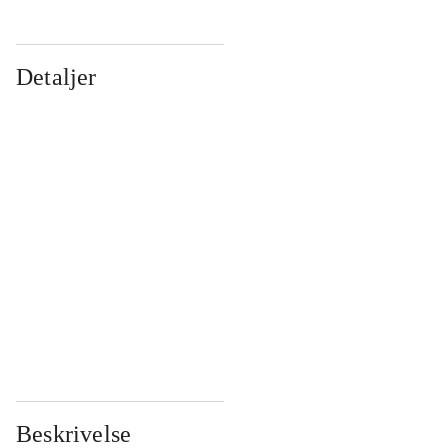
Detaljer
...
...
...
...
...
...
...
...
...
...
...
...
Beskrivelse