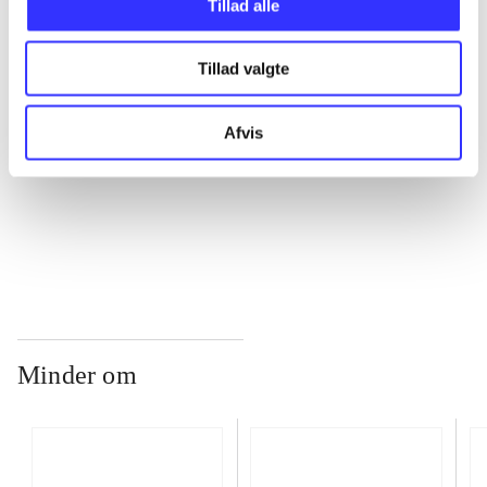
Tillad alle
Tillad valgte
...
Afvis
...
...
Minder om