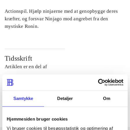
Actionspil. Hjælp ninjaerne med at genopbygge deres
kræfter, og forsvar Ninjago mod angrebet fra den
mystiske Ronin.
Tidsskrift
Artiklen er en del af
lorem ipsum dolor sit amet ...
Tidsskrift
Samtykke
Detaljer
Om
Artiklerne i
handler ofte om
Hjemmesiden bruger cookies
Vi bruger cookies til besøgsstatistik og optimering af