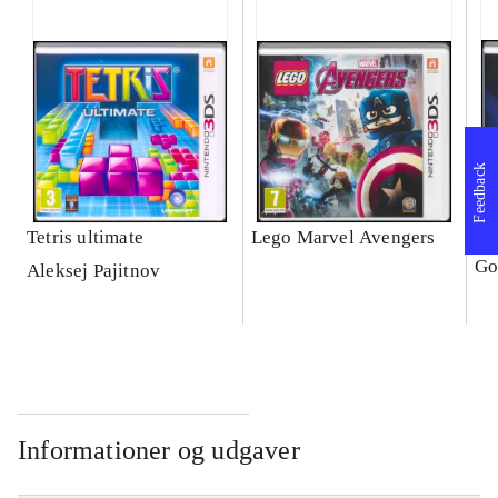
Feedback
Tetris ultimate
Lego Marvel Avengers
Le
Go
Aleksej Pajitnov
Informationer og udgaver