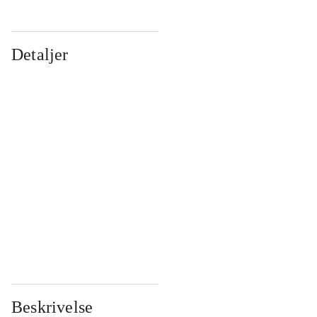
Detaljer
...
...
...
...
...
...
...
...
...
...
...
...
Beskrivelse