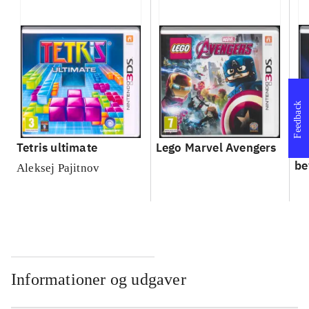
Feedback
Tetris ultimate
Lego Marvel Avengers
Le
be
Aleksej Pajitnov
Informationer og udgaver