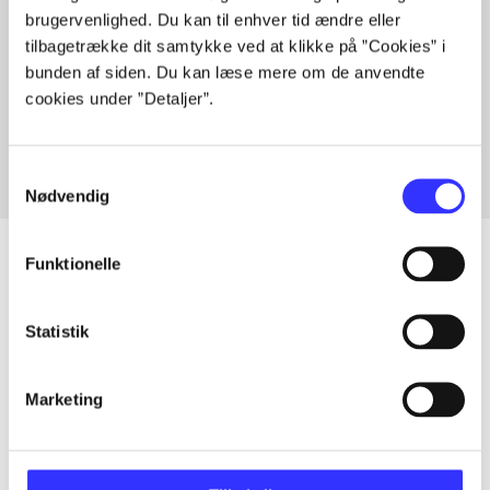
brugervenlighed. Du kan til enhver tid ændre eller
tilbagetrække dit samtykke ved at klikke på ”Cookies” i
bunden af siden. Du kan læse mere om de anvendte
Artikler med samme emner
cookies under ”Detaljer”.
Fra
Samtykkevalg
Nødvendig
Funktionelle
Artikler
Statistik
Alle registrerede artikler fordelt på udgivelser
Marketing
...
...