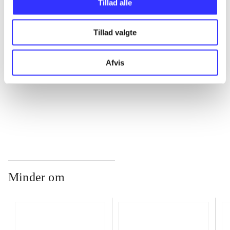
Tillad alle
Tillad valgte
...
Afvis
...
...
Minder om