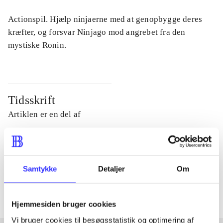
Actionspil. Hjælp ninjaerne med at genopbygge deres
kræfter, og forsvar Ninjago mod angrebet fra den
mystiske Ronin.
Tidsskrift
Artiklen er en del af
lorem ipsum dolor sit amet ...
Tidsskrift
Samtykke
Detaljer
Om
Artiklerne i
handler ofte om
Hjemmesiden bruger cookies
Vi bruger cookies til besøgsstatistik og optimering af