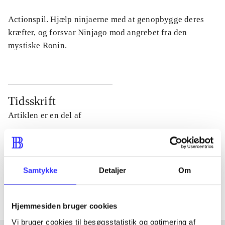
Actionspil. Hjælp ninjaerne med at genopbygge deres
kræfter, og forsvar Ninjago mod angrebet fra den
mystiske Ronin.
Tidsskrift
Artiklen er en del af
lorem ipsum dolor sit amet ...
Tidsskrift
Samtykke
Detaljer
Om
Artiklerne i
handler ofte om
Hjemmesiden bruger cookies
Vi bruger cookies til besøgsstatistik og optimering af