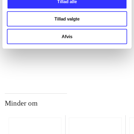
Tillad alle
Tillad valgte
...
Afvis
...
...
Minder om