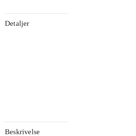
Detaljer
...
...
...
...
...
...
...
...
...
...
...
...
Beskrivelse