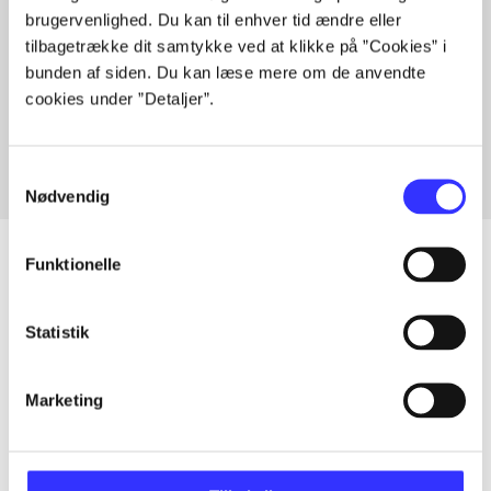
brugervenlighed. Du kan til enhver tid ændre eller
tilbagetrække dit samtykke ved at klikke på ”Cookies” i
bunden af siden. Du kan læse mere om de anvendte
Artikler med samme emner
cookies under ”Detaljer”.
Fra
Samtykkevalg
Nødvendig
Funktionelle
Artikler
Statistik
Alle registrerede artikler fordelt på udgivelser
Marketing
...
...