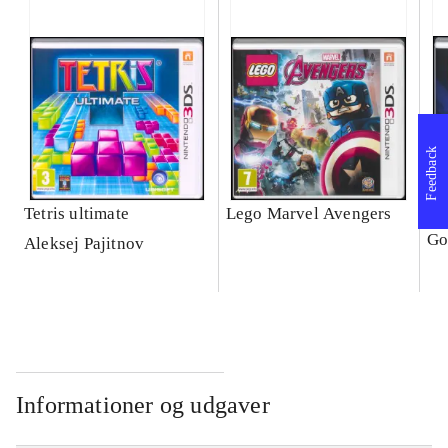
Feedback
Tetris ultimate
Lego Marvel Avengers
Le
Go
Aleksej Pajitnov
Informationer og udgaver