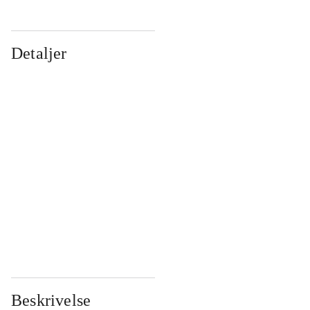
Detaljer
...
...
...
...
...
...
...
...
...
...
...
...
Beskrivelse