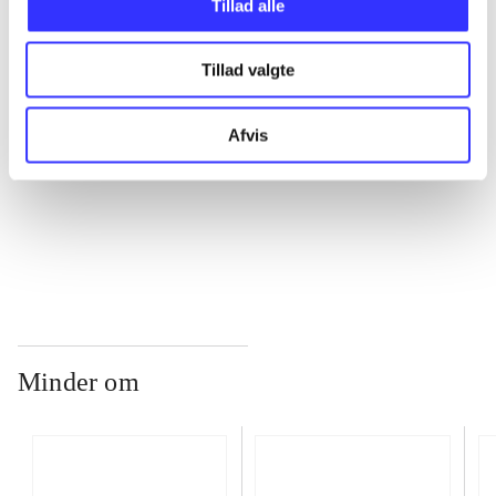
Tillad alle
Tillad valgte
...
Afvis
...
...
Minder om