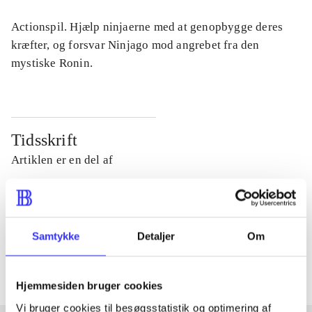
Actionspil. Hjælp ninjaerne med at genopbygge deres
kræfter, og forsvar Ninjago mod angrebet fra den
mystiske Ronin.
Tidsskrift
Artiklen er en del af
lorem ipsum dolor sit amet ...
Tidsskrift
Samtykke
Detaljer
Om
Artiklerne i
handler ofte om
Hjemmesiden bruger cookies
Vi bruger cookies til besøgsstatistik og optimering af