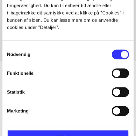
brugervenlighed. Du kan til enhver tid ændre eller
tilbagetrække dit samtykke ved at klikke på ”Cookies” i
bunden af siden. Du kan læse mere om de anvendte
Artikler med samme emner
cookies under ”Detaljer”.
Fra
Samtykkevalg
Nødvendig
Funktionelle
Artikler
Statistik
Alle registrerede artikler fordelt på udgivelser
Marketing
...
...