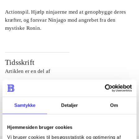
Actionspil. Hjælp ninjaerne med at genopbygge deres
kræfter, og forsvar Ninjago mod angrebet fra den
mystiske Ronin.
Tidsskrift
Artiklen er en del af
lorem ipsum dolor sit amet ...
Tidsskrift
Samtykke
Detaljer
Om
Artiklerne i
handler ofte om
Hjemmesiden bruger cookies
Vi bruger cookies til besøgsstatistik og optimering af