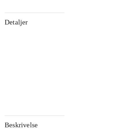
Detaljer
...
...
...
...
...
...
...
...
...
...
...
...
Beskrivelse