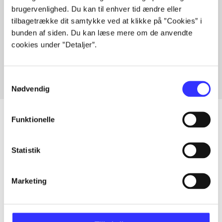
brugervenlighed. Du kan til enhver tid ændre eller
tilbagetrække dit samtykke ved at klikke på ”Cookies” i
bunden af siden. Du kan læse mere om de anvendte
Artikler med samme emner
cookies under ”Detaljer”.
Fra
Samtykkevalg
Nødvendig
Funktionelle
Artikler
Statistik
Alle registrerede artikler fordelt på udgivelser
Marketing
...
...