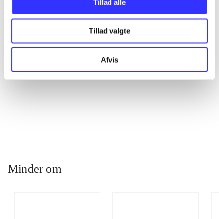
Tillad alle
Tillad valgte
...
Afvis
...
...
Minder om