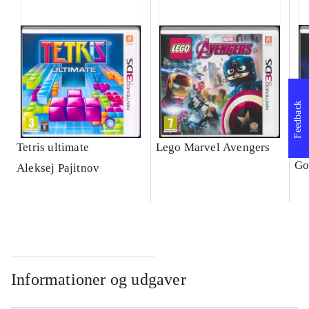
Feedback
Tetris ultimate
Lego Marvel Avengers
Le
Go
Aleksej Pajitnov
Informationer og udgaver