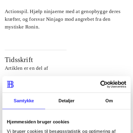
Actionspil. Hjælp ninjaerne med at genopbygge deres
kræfter, og forsvar Ninjago mod angrebet fra den
mystiske Ronin.
Tidsskrift
Artiklen er en del af
lorem ipsum dolor sit amet ...
Tidsskrift
Samtykke
Detaljer
Om
Artiklerne i
handler ofte om
Hjemmesiden bruger cookies
Vi bruger cookies til besøgsstatistik og optimering af