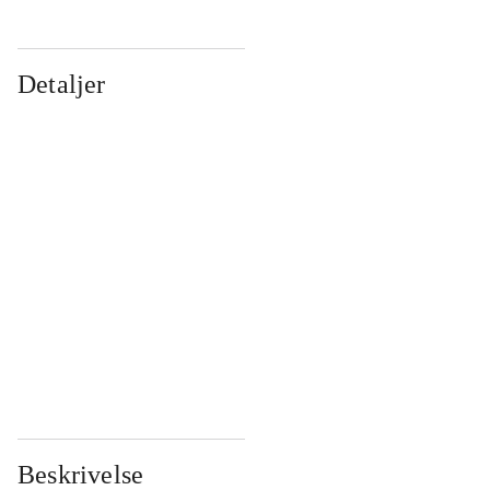
Detaljer
...
...
...
...
...
...
...
...
...
...
...
...
Beskrivelse