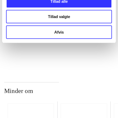
Tillad alle
Tillad valgte
...
Afvis
...
...
Minder om