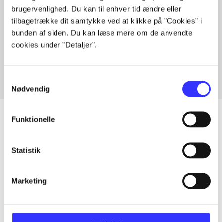
brugervenlighed. Du kan til enhver tid ændre eller
tilbagetrække dit samtykke ved at klikke på ”Cookies” i
bunden af siden. Du kan læse mere om de anvendte
Artikler med samme emner
cookies under ”Detaljer”.
Fra
Samtykkevalg
Nødvendig
Funktionelle
Artikler
Statistik
Alle registrerede artikler fordelt på udgivelser
Marketing
...
...