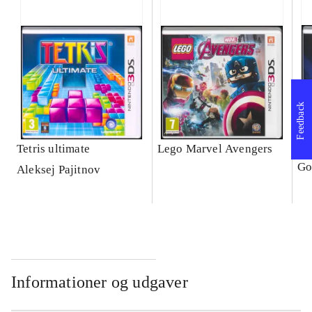
Feedback
Tetris ultimate
Lego Marvel Avengers
Le
Go
Aleksej Pajitnov
Informationer og udgaver