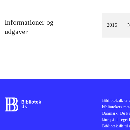
Informationer og
2015
N
udgaver
Bibliotek.dk er 
bibliotekers mat
Danmark. Du kan
låne på dit eget
Bibliotek.dk til