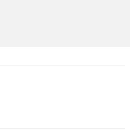
...
...