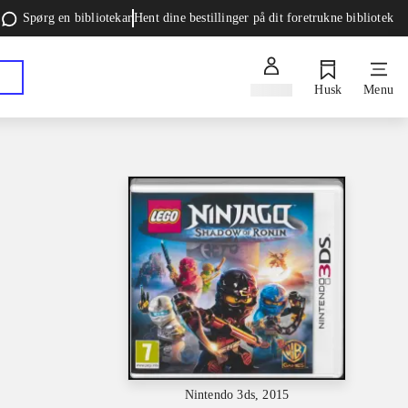
Spørg en bibliotekar
Hent dine bestillinger på dit foretrukne bibliotek
Log ind
Husk
Menu
Nintendo 3ds, 2015