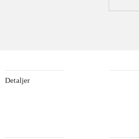
Detaljer
...
...
...
...