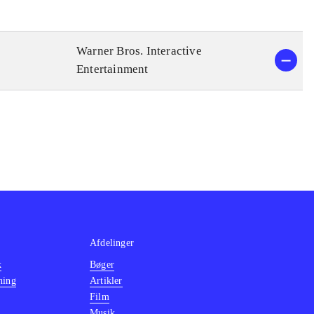
Warner Bros. Interactive
Entertainment
Afdelinger
k
Bøger
ning
Artikler
Film
Musik