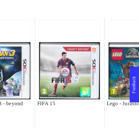
Feedback
3 - beyond
FIFA 15
Lego - Jurass