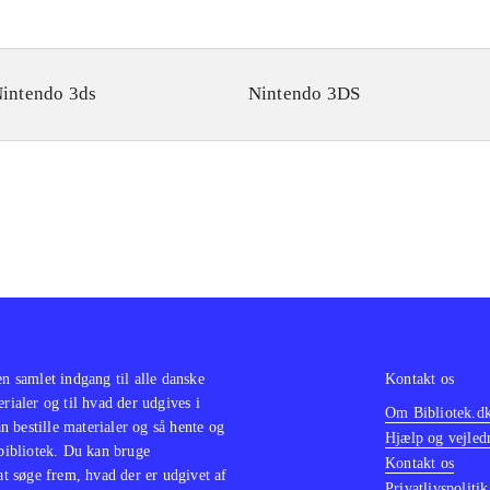
intendo 3ds
Nintendo 3DS
en samlet indgang til alle danske
Kontakt os
erialer og til hvad der udgives i
Om Bibliotek.d
 bestille materialer og så hente og
Hjælp og vejled
 bibliotek. Du kan bruge
Kontakt os
 at søge frem, hvad der er udgivet af
Privatlivspolitik